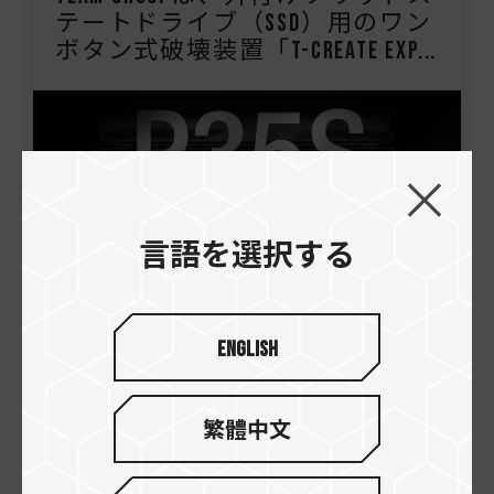
テートドライブ（SSD）用のワン
ボタン式破壊装置「T-CREATE EXP...
言語を選択する
English
21.Oct.2025
繁體中文
TEAMGROUP、TEAMGROUP NV10000 M.2
PCIe 5.0 ソリッドステートドライ