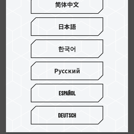
ブを発表
简体中文
日本語
한국어
Русский
Español
17.Oct.2025
TEAMGROUP、T-FORCE Z54E PCIe 5.0 ソ
Deutsch
リッドステートドライブを発表