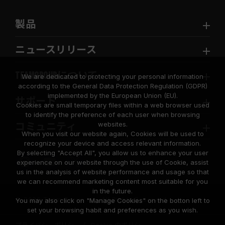
製品
ニュースリリース
TEAMGROUPについて
We are dedicated to protecting your personal information
according to the General Data Protection Regulation (GDPR)
implemented by the European Union (EU).
サポート
Cookies are small temporary files within a web browser used
to identify the preference of each user when browsing
websites.
コミュニティ
When you visit our website again, Cookies will be used to
recognize your device and access relevant information.
By selecting "Accept All", you allow us to enhance your user
experience on our website through the use of Cookie, assist
us in the analysis of website performance and usage so that
we can recommend marketing content most suitable for you
in the future.
© 2026 Team Group Inc. All Rights Reserved.
You may also click on "Manage Cookies" on the botton left to
set your browsing habit and preferences as you wish.
プライバシーポリシー
Cookie のポリシー