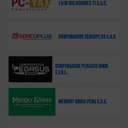
J & M SOLUCIONES TI S.A.C.
CORPORACION SERCOPLUS S.A.C.
CORPORACION PEGASUS 5000
E.I.R.L.
MEMORY KINGS PERU S.A.C.