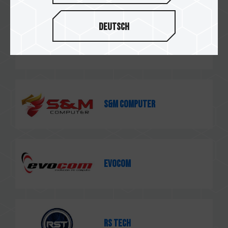
Deutsch
Extreme Tech
S&M Computer
EVOCOM
RS Tech