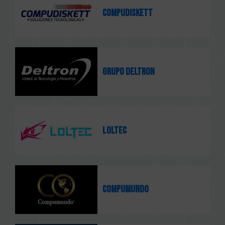
Compudiskett
Grupo Deltron
Loltec
COMPUMUNDO