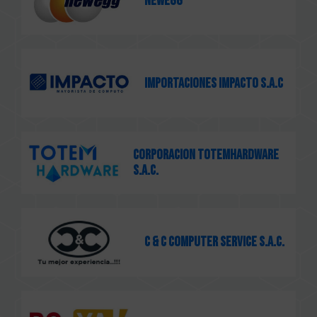
Newegg
IMPORTACIONES IMPACTO S.A.C
CORPORACION TOTEMHARDWARE
S.A.C.
C & C COMPUTER SERVICE S.A.C.