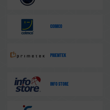
Coimco
Priemtek
Info Store