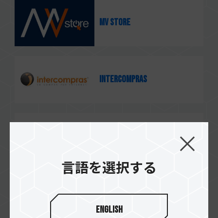
MV STORE
intercompras
DIGITALIFE
言語を選択する
DDTech
English