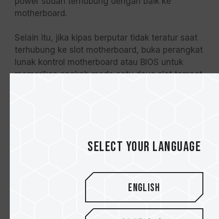
power sudah terhubung dengan baik ke
motherboard.
Selain itu, jika kipas berputar tidak teratur saat
terhubung ke slot motherboard, buka perangkat
lunak kontrol motherboard atau BIOS untuk
memeriksa apakah mode catu daya slot tempat
kipas dipasang diatur ke mode PWM. Jika
motherboard menggunakan mode catu daya
DC dengan pengaturan AUTO, pastikan untuk
mengubahnya ke mode PWM.
Select your language
English