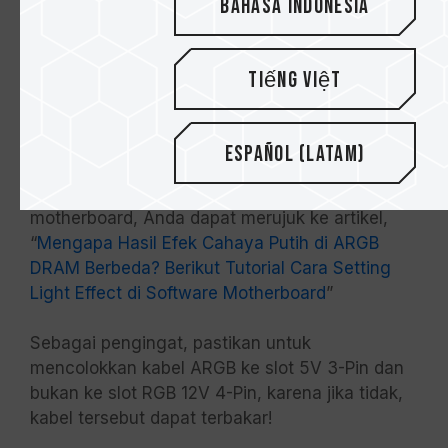
Bahasa Indonesia
SIREN GD120S dilengkapi dengan kipas ARGB
120 mm. Anda dapat mengatur efek cahaya
Tiếng Việt
menggunakan perangkat lunak kontrol cahaya
dari produsen motherboard setelah
mencolokkan kabel ARGB ke slot motherboard.
Español (Latam)
Jika Anda tidak tahu cara menggunakan
perangkat lunak kontrol cahaya untuk
motherboard, Anda dapat merujuk ke artikel,
“
Mengapa Hasil Efek Cahaya Putih di ARGB
DRAM Berbeda? Berikut Tutorial Cara Setting
Light Effect di Software Motherboard
”
Sebagai pengingat, pastikan untuk
mencolokkan kabel ARGB ke slot 5V 3-Pin dan
bukan ke slot RGB 12V 4-Pin, karena jika tidak,
kabel tersebut dapat terbakar!