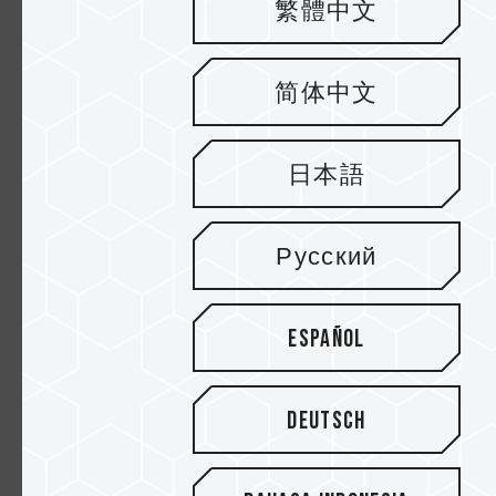
繁體中文
简体中文
∆ Pump memerlukan Power dari DC 3-Pin
sedangkan kipas memerlukan Power dari PWM
4-Pin.
日本語
Русский
Español
Deutsch
∆ Sambungkan kabel ke slot motherboard untuk
menghidupkan kipas dan pompa air .