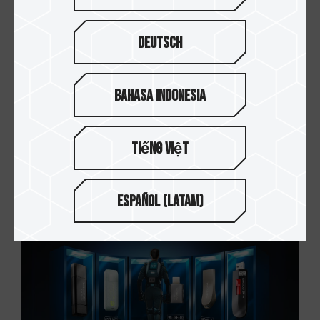
Deutsch
Bahasa Indonesia
Tiếng Việt
12.DEC.2024
什么是CAMM2？SO-DIMM未来是否会被取代？
Español (Latam)