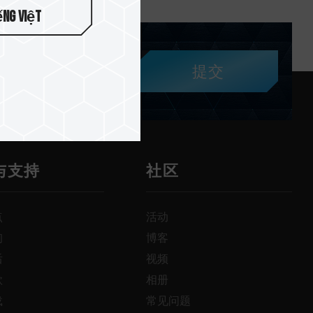
ếng Việt
提交
与支持
社区
点
活动
询
博客
后
视频
款
相册
载
常见问题