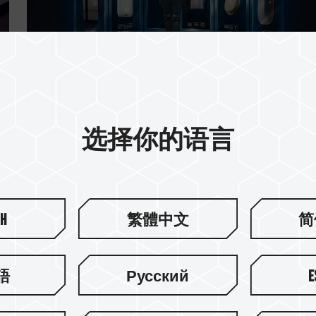
30.OCT.2024
选择你的语言
U盤有选择困难症?選購的关键重点
知道！
sh
繁體中文
简
語
Русский
E