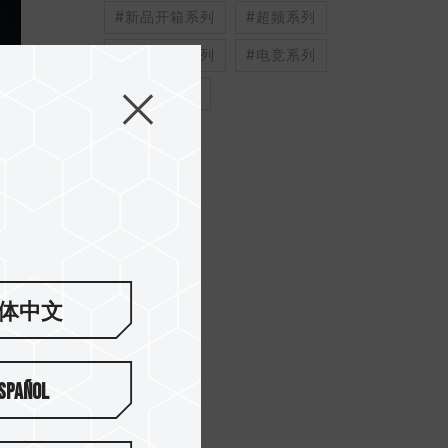
#新品开箱系列
#超频系列
#效能评估系列
#电竞系列
#创作者系列
要
体中文
spañol