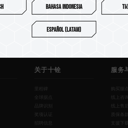
ch
Bahasa Indonesia
Ti
Español (Latam)
关于十铨
服务
里程碑
购买据
全球据点
线上咨
品牌识别
线上售
奖项认证
质保条
招聘信息
支援下