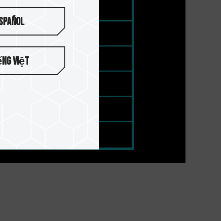
spañol
ếng Việt