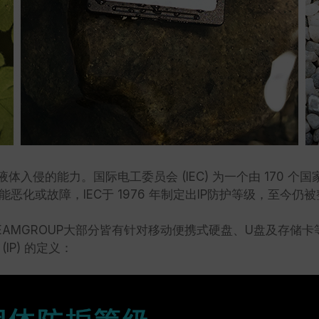
液体入侵的能力。国际电工委员会 (IEC) 为一个由 170
化或故障，IEC于 1976 年制定出IP防护等级，至今仍
E及TEAMGROUP大部分皆有针对移动便携式硬盘、U盘及存
P) 的定义：