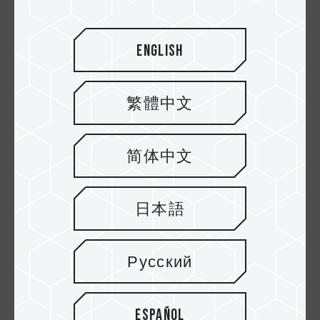
English
繁體中文
简体中文
02.MAY.2025
Gestión térmica: Refrigeración por aire
日本語
frente a refrigeración líquida para unid...
Русский
Español