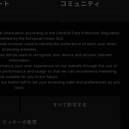
ート
コミュニティ
法
ブログ
要
ビデオ
l information according to the General Data Protection Regulation
mented by the European Union (EU).
ロード
ギャラリー
a web browser used to identify the preference of each user when
せフォーム
アクティビティ
browsing websites.
ies will be used to recognize your device and access relevant
互換性クエリ
よくあるご質問（FAQ）
information.
o enhance your user experience on our website through the use of
site performance and usage so that we can recommend marketing
st suitable for you in the future.
he botton left to set your browsing habit and preferences as you
wish.
すべて許可する
United
クッキーの管理
地域
Cookie のポリシー