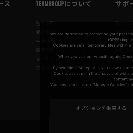
ース
TEAMGROUPについて
サポ
各事業所
購入方
受賞実績
保証概
We are dedicated to protecting your persona
(GDPR) imple
生産拠点
ダウン
Cookies are small temporary files within 
採用情報
お問合
When you visit our website again, Cook
マイルストーン
製品の
ブランドアイデンティティ
By selecting "Accept All", you allow us t
Cookie, assist us in the analysis of web
content mo
You may also click on "Manage Cookies" on t
オプションを拒否する
プライバシーポリシー