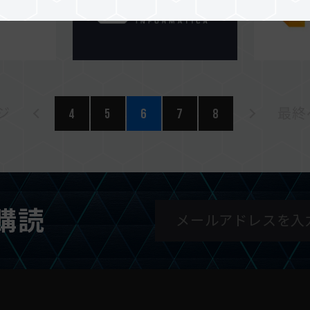
ジ
4
5
6
7
8
最終ペ
購読