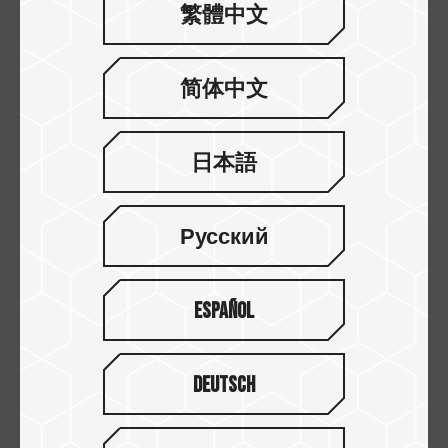
若是一位 Steam Deck 的玩家選擇使用
繁體中文
TEAMGROUP MP44S M.2 PCIe 4.0 SSD 1TB來升
級 機子上的 SSD，並使用T-FORCE Gaming A2
Card 1TB 額外擴充，那麼玩家將能夠獲得總共 2TB
简体中文
的儲存空間。考慮到每款 3A 大作遊戲通常需要動
輒100GB，這樣的搭配擴充就能解決絕大部分
Steam Deck 玩家在儲存方面的煩惱囉!
日本語
Русский
Español
Deutsch
那我們下回再見~掰掰~~~