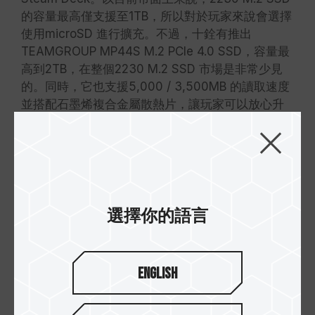
的容量最高僅支援至1TB，所以對於玩家來說會選擇
使用microSD 進行擴充。不過，十銓有推出
TEAMGROUP MP44S M.2 PCIe 4.0 SSD，容量最
高到2TB，在整個2230 M.2 SSD 市場是非常少見
的。同時，它也支援5,000 / 3,500MB 的讀取速度
並搭配石墨烯複合金屬散熱片，讓玩家可以放心升
級 Steam Deck 的 SSD 容量。
選擇你的語言
English