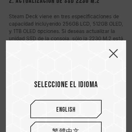
2. Actualización de SSD 2230 M.2
Steam Deck viene en tres especificaciones de
capacidad incluyendo 256GB LCD, 512GB OLED,
y 1TB OLED opciones. Si deseas actualizar la
unidad SSD de la consola, sólo la 2230 M.2 está
disponible para Steam Deck. En las ofertas
actuales del mercado, la SSD 2230 M.2 sólo
admite hasta 1 TB de capacidad. Por lo tanto,
los jugadores optarán por utilizar microSD para
ampliar el almacenamiento. Sin embargo, Team
Seleccione el idioma
Group ha lanzado TEAMGROUP MP44S M.2
PCIe 4.0 SSD con capacidad de hasta 2TB, lo
cual es muy raro en todo el mercado de SSD
M.2 2230. Mientras tanto, también es
English
compatible con 5.000 / 3.500 MB de velocidad
de lectura/escritura y viene con un disipador de
calor compuesto de grafeno, lo que permite a
繁體中文