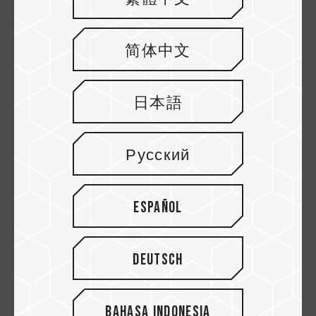
los jugadores actualizar el almacenamiento
SSD de la Steam Deck con confianza.
简体中文
日本語
Русский
Español
Si un jugador de Steam Deck elige actualizar su
SSD de consola con un TEAMGROUP MP44S
Deutsch
M.2 PCIe 4.0 SSD 1TB y además amplía el
almacenamiento utilizando una tarjeta T-FORCE
Gaming A2 Card 1TB, podrá obtener un total de
Bahasa Indonesia
2TB de espacio de almacenamiento. Teniendo