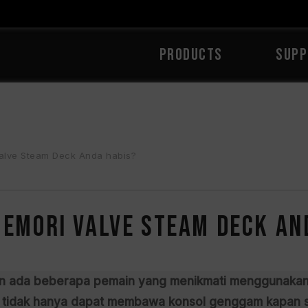
PRODUCTS
SUPP
Valve Steam Deck Anda habis?
memori Valve Steam Deck An
akin ada beberapa pemain yang menikmati menggunaka
a tidak hanya dapat membawa konsol genggam kapan saj