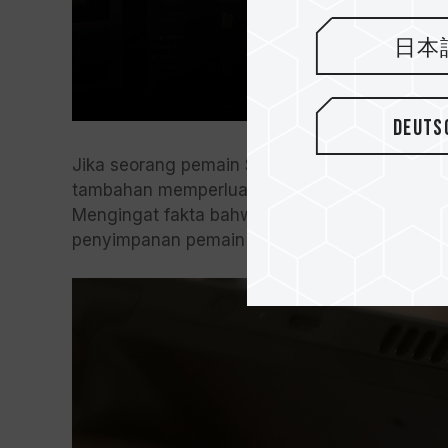
日本
Deuts
Jika seorang pemain Steam Deck memilih u
tambahan memperluas penyimpanan menggunak
Mengingat fakta bahwa setiap game 3A biasa
penyimpanan pemain Steam Deck!