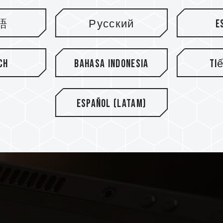
語
Русский
E
ch
Bahasa Indonesia
Ti
ntuk mengupgrade SSD konsol mereka dengan TEAMGRO
an Kartu T-FORCE Gaming A2 1TB, mereka akan dapa
Español (Latam)
nya membutuhkan hingga 100GB, ekspansi ini akan me