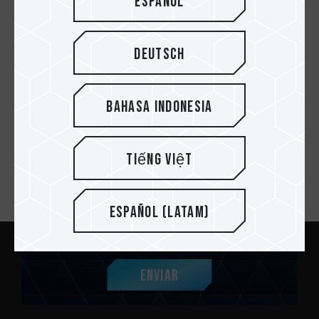
Español
18.MAY.2022
Deutsch
¡Cómo entrar a la BIOS y abrir XMP3.0 en
tres sencillos pasos!
Bahasa Indonesia
Tiếng Việt
Suscríbete al boletín
Español (Latam)
Enviar