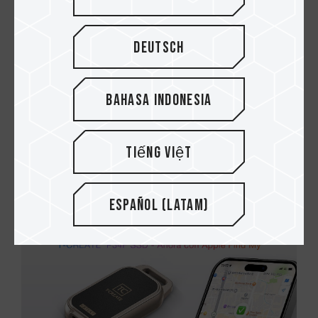
Deutsch
Bahasa Indonesia
13.NOV.2025
¿Qué es el TBW de un SSD interno? ¡Una
Tiếng Việt
guía sencilla para comprender los índic...
Español (Latam)