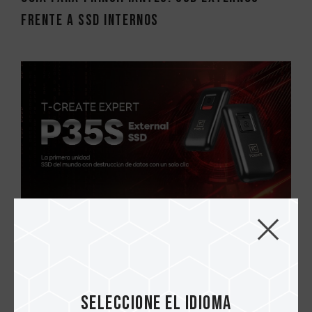
frente a SSD internos
23.DEC.2025
Dentro de la tecnología: SSD externo T-
CREATE EXPERT P35S (destrucción de dato...
Seleccione el idioma