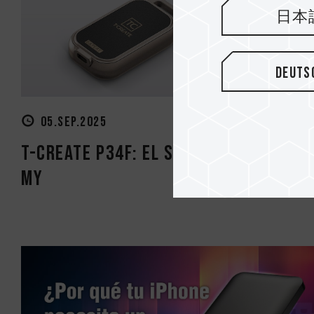
日本
Deuts
05.SEP.2025
T-CREATE P34F: El SSD con Apple Fin
My