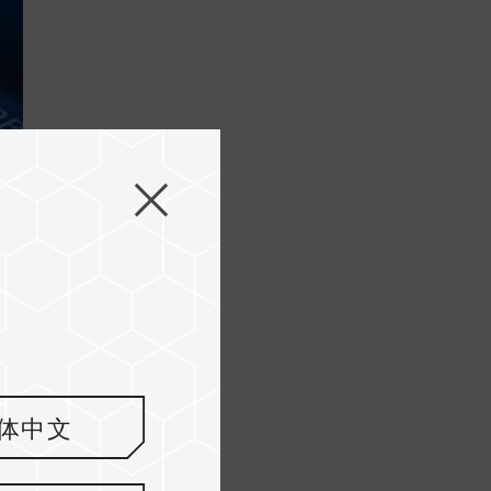
..
体中文