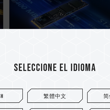
13.NOV.2025
¿Qué es el TBW de un SSD interno?
.
¡Una guía sencilla para comprende.
Seleccione el idioma
sh
繁體中文
简