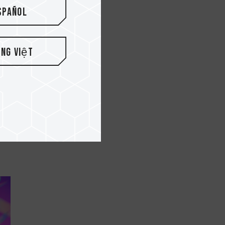
spañol
ếng Việt
s
.