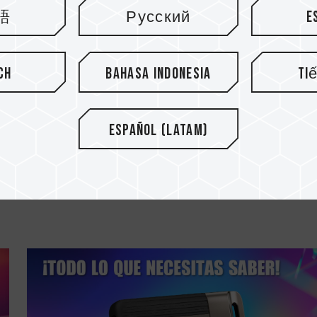
語
Русский
E
ch
Bahasa Indonesia
Ti
01.JUL.2025
Español (Latam)
d
¿Te quedas sin espacio? Las mejore
formas de ampliar el almacenamie..