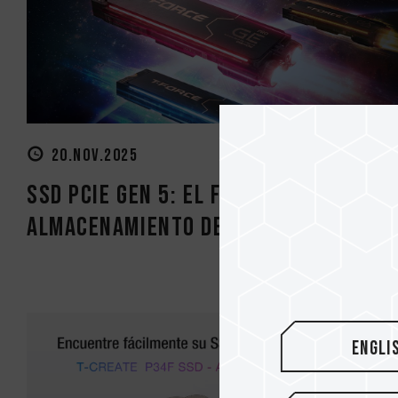
20.NOV.2025
SSD PCIe Gen 5: el futuro del
almacenamiento de próxima gener..
Engli