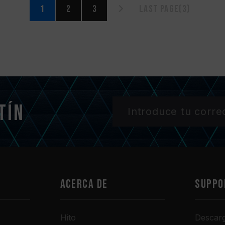
1
2
3
Last page(3)
tín
Acerca de
SUPPO
Hito
Descar