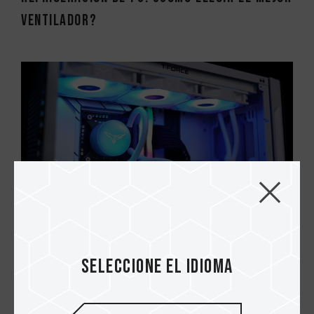
ventilador?
28.APR.2023
¡Ayuda! Una solución para el
Seleccione el idioma
sobrecalentamiento de los SSD PCIe Gen5