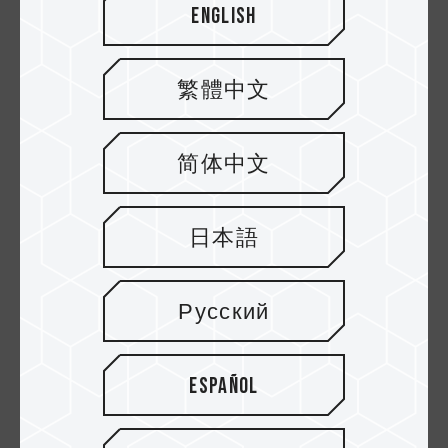
English
繁體中文
简体中文
日本語
24.NOV.2022
SIREN DUO360 AIO ARGB CPU y SSD? ¿Cuál es
Русский
la diferencia entre una instalación de u...
Español