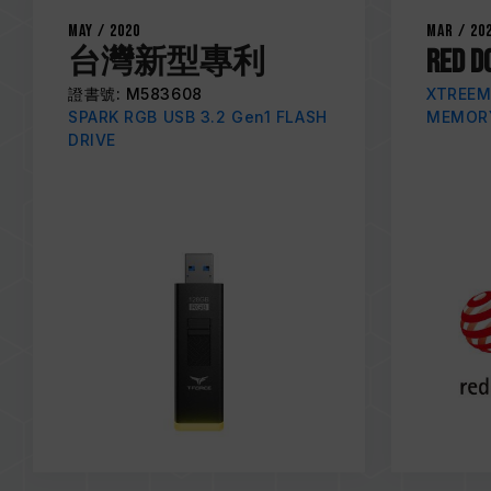
May / 2020
Mar / 20
台灣新型專利
RED D
證書號: M583608
XTREEM
SPARK RGB USB 3.2 Gen1 FLASH
MEMOR
DRIVE