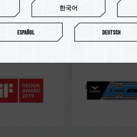
한국어
19
Feb / 2019
SIGN AWARD 2019
中國發明專利
Español
Deutsch
UR RGB DDR4 DESKTOP
證書號: CN 111276173 A
Special Edition
CARDEA Liquid M.2 PCI