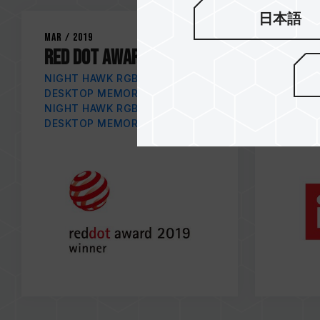
日本語
Mar / 2019
Feb / 20
RED DOT AWARD 2019
iF DE
NIGHT HAWK RGB DDR4
XCALIB
DESKTOP MEMORY Gen1 BLACK
MEMORY 
NIGHT HAWK RGB DDR4
DESKTOP MEMORY Gen1 WHITE