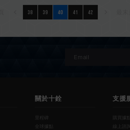
頁
38
39
40
41
42
最末頁
關於十銓
支援
里程碑
購買據
全球據點
線上諮