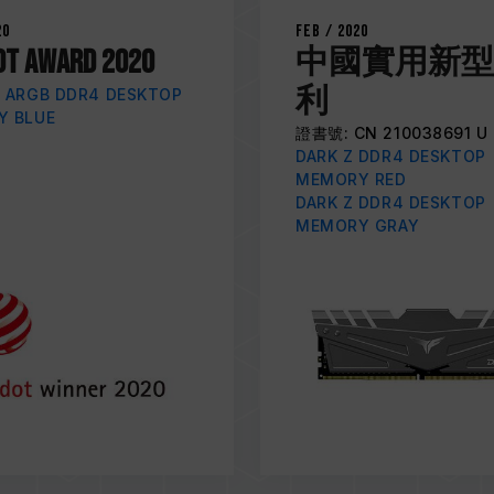
20
Feb / 2020
OT AWARD 2020
中國實用新型
利
 ARGB DDR4 DESKTOP
Y BLUE
證書號: CN 210038691 U
DARK Z DDR4 DESKTOP
MEMORY RED
DARK Z DDR4 DESKTOP
MEMORY GRAY