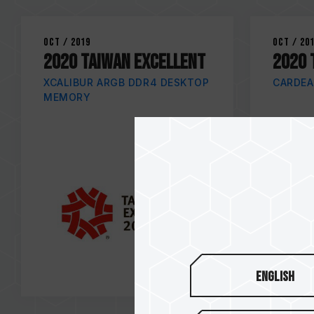
Oct / 2019
Oct / 20
2020 TAIWAN EXCELLENT
2020 
XCALIBUR ARGB DDR4 DESKTOP
CARDEA 
MEMORY
English