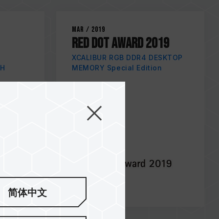
Mar / 2019
RED DOT AWARD 2019
XCALIBUR RGB DDR4 DESKTOP
SH
MEMORY Special Edition
简体中文