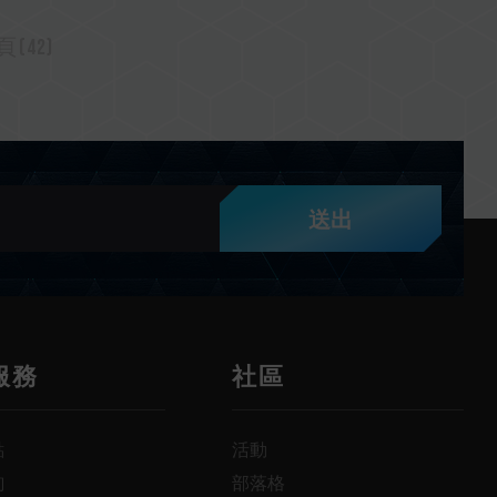
(42)
送出
服務
社區
點
活動
詢
部落格