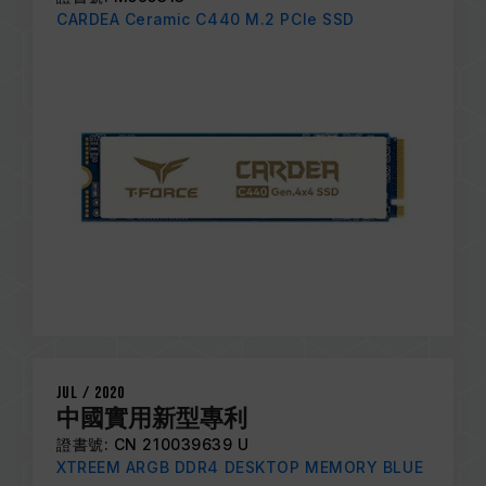
CARDEA Ceramic C440 M.2 PCIe SSD
Jul / 2020
中國實用新型專利
證書號: CN 210039639 U
XTREEM ARGB DDR4 DESKTOP MEMORY BLUE