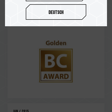
Deutsch
May / 2015
Best Choice Award 2015
M152 OTG Flash Drive
Jan / 2015