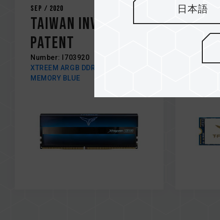
日本語
Sep / 2020
Aug / 20
Taiwan Invention
Chin
Patent
Mode
Number: I703920
Number:
XTREEM ARGB DDR4 DESKTOP
CARDEA 
MEMORY BLUE
SSD