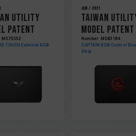
1
Jan / 2021
an Utility
Taiwan Utilit
l Patent
Model Patent
: M575552
Number: M583184
E TOUCH External RGB
CAPTAIN RGB Control Bo
Strip