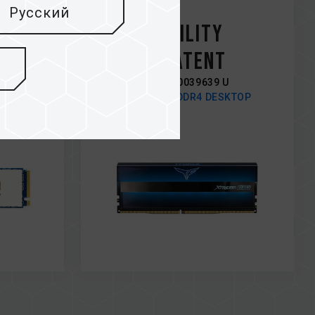
Русский
Jul / 2020
y
China Utility
Model Patent
Number: CN 210039639 U
2 PCIe
XTREEM ARGB DDR4 DESKTOP
MEMORY BLUE