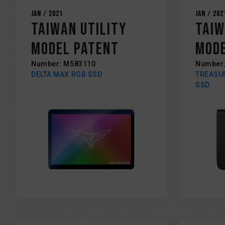
Jan / 2021
Jan / 202
Taiwan Utility
Taiw
Model Patent
Mode
Number: M583110
Number
DELTA MAX RGB SSD
TREASUR
SSD