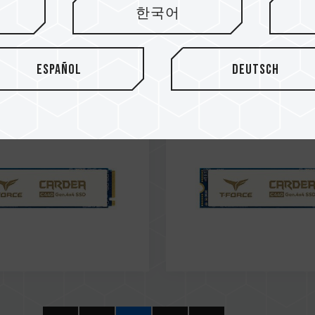
한국어
20
Aug / 2020
a Utility
Taiwan Utilit
l Patent
Model Patent
Español
Deutsch
 CN 210984280 U
Number: M595313
Ceramic C440 M.2 PCIe
CARDEA Ceramic C440 M.
SSD