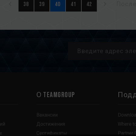
38
39
40
41
42
После
О TEAMGROUP
Под
Вакансии
Downlo
ий
Достижения
Where t
х
Сертификаты
Partner 