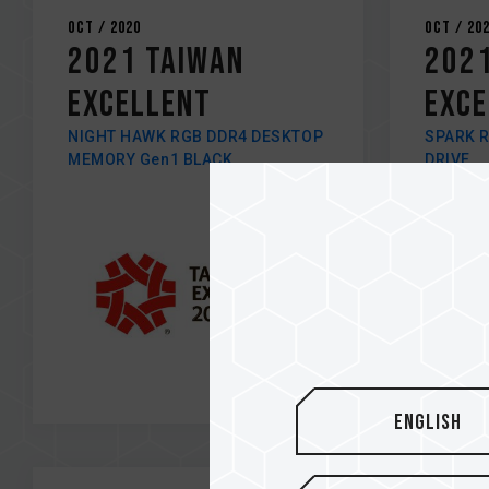
Oct / 2020
Oct / 20
2021 TAIWAN
2021
EXCELLENT
EXCE
NIGHT HAWK RGB DDR4 DESKTOP
SPARK R
MEMORY Gen1 BLACK
DRIVE
English