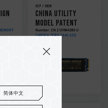
Sep / 2020
IGN
China Utility
Model Patent
 MEMORY
Number: CN 210984280 U
CARDEA ZERO Z440 SSD
简体中文