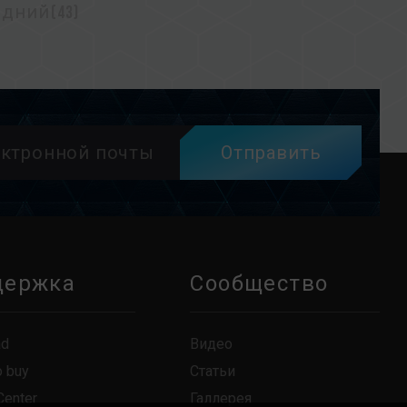
дний(43)
Отправить
держка
Сообщество
ad
Видео
o buy
Статьи
Center
Галлерея