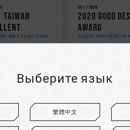
20
Oct / 2020
 TAIWAN
2020 GOOD DES
LLENT
AWARD
GB USB 3.2 Gen1 FLASH
CLASSIC DDR4 DESKTOP
Выберите язык
繁體中文