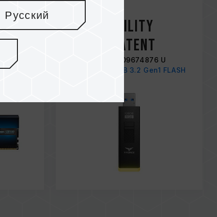
May / 2020
Русский
China Utility
Model Patent
 U
Number: CN 209674876 U
SKTOP
SPARK RGB USB 3.2 Gen1 FLASH
DRIVE