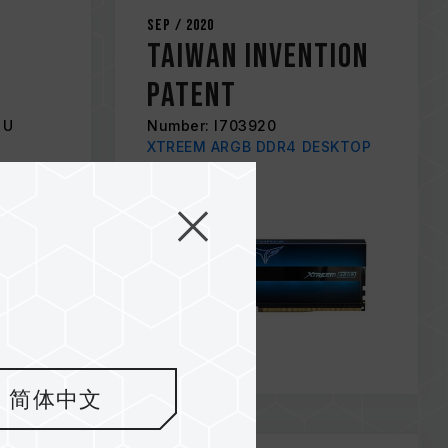
Sep / 2020
Taiwan Invention
Patent
 U
Number: I703920
D
XTREEM ARGB DDR4 DESKTOP
MEMORY BLUE
简体中文