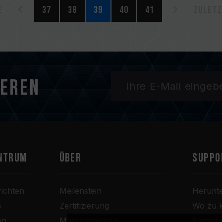
e
37
38
39
40
41
Zuletz
ieren
ntrum
Über
SUPPO
ichten
Meilenstein
Herunt
s
Zertifizierung
Wo zu 
en
Markenzeichen
Partne