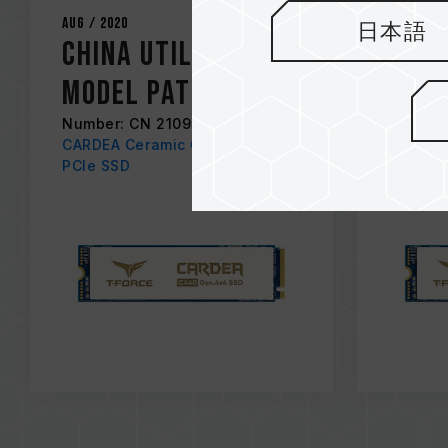
Aug / 2020
Aug / 20
日本語
China Utility
Taiw
Model Patent
Mode
Number: CN 210984280 U
Number
CARDEA Ceramic C440 M.2
CARDEA
PCIe SSD
PCIe S