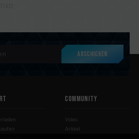
t(42)
Abschicken
RT
COMMUNITY
erladen
Video
kaufen
Artikel
r-Zentrum
Galerie