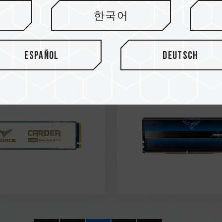
20
Jul / 2020
한국어
an Utility
China Utility
l Patent
Model Patent
Español
Deutsch
: M595313
Number: CN 210039639
 Ceramic C440 M.2
XTREEM ARGB DDR4 DE
SD
MEMORY BLUE