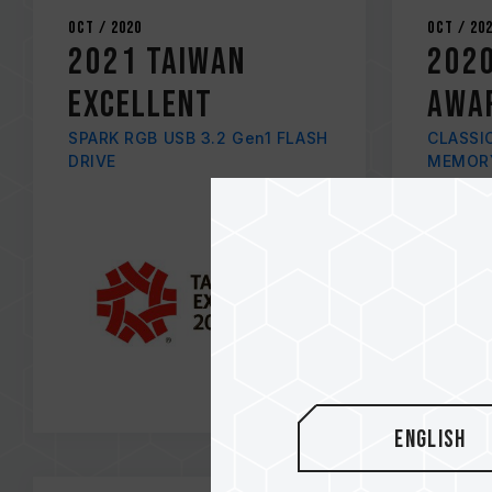
Oct / 2020
Oct / 20
2021 TAIWAN
2020
EXCELLENT
AWA
SPARK RGB USB 3.2 Gen1 FLASH
CLASSI
DRIVE
MEMOR
English