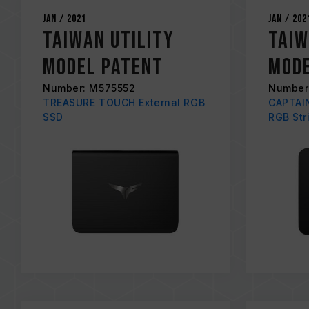
Jan / 2021
Jan / 202
Taiwan Utility
Taiw
Model Patent
Mode
Number: M575552
Number
TREASURE TOUCH External RGB
CAPTAIN
SSD
RGB Str