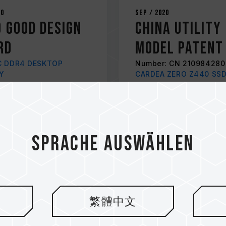
20
Sep / 2020
 GOOD DESIGN
China Utility
RD
Model Patent
C DDR4 DESKTOP
Number: CN 210984280
Y
CARDEA ZERO Z440 SS
Sprache auswählen
繁體中文