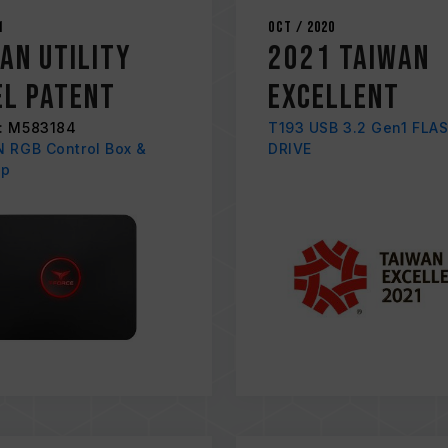
1
Oct / 2020
an Utility
2021 TAIWAN
l Patent
EXCELLENT
: M583184
T193 USB 3.2 Gen1 FLA
 RGB Control Box &
DRIVE
ip