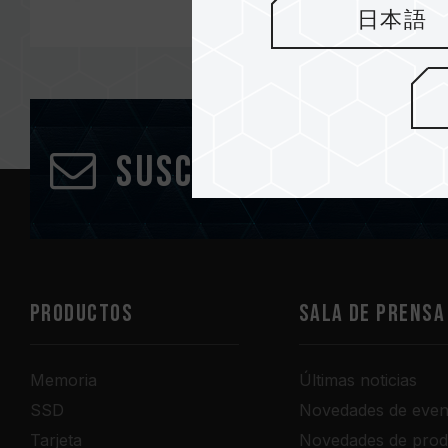
日本語
Suscríbete al bole
PRODUCTOS
Sala de prensa
Memoria
Últimas noticias
SSD
Novedades de even
Tarjeta
Novedades de prod