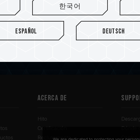
한국어
Español
Deutsch
tín
Acerca de
SUPPO
Hito
Descar
tos
Certificación
Dónde 
uctos
Reclutamiento
Centro 
We are dedicated to protecting your persona