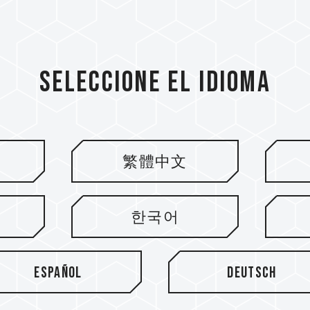
Seleccione el idioma
繁體中文
tín
한국어
Español
Deutsch