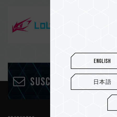
English
Suscríbete al bole
日本語