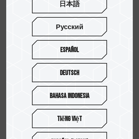
這兩個主機板都擁有八個記憶體插槽的情況下，想
日本語
要插滿八根 T-CREATE MASTER DDR5 6800 MHz
R-DIMM 記憶體，會更建議使用有著八通道架構的
Pro WS W790E-SAGE SE，因為八通道架構可以一
Русский
個通道負責一個插槽。
而 Pro WS W790-ACE 因為通道有限，形成一個通
Español
道負責兩個插槽的狀況，所以記憶體超頻性能會比
較差一些。
Deutsch
因此兩款擁有8DIMM 插槽的 W790 主機板，若安
裝八根 R-DIMM 記憶體，使用有著 8-Channel
Memory Architecture（八通道架構）的 Pro WS
Bahasa Indonesia
W790E-SAGE SE 會更容易達到更高頻率，也代表
說能穩定使用高頻率的記憶體。
Tiếng Việt