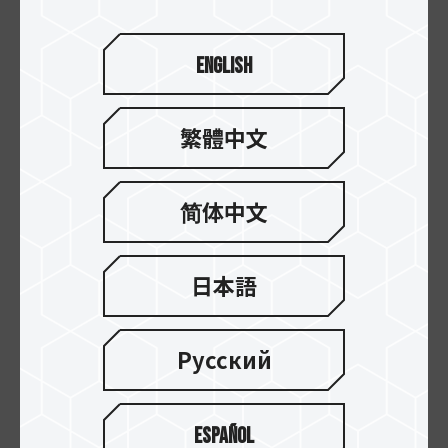
English
繁體中文
简体中文
日本語
13.NOV.2025
内蔵SSD TBW とは何ですか? 耐久性評価を理...
Русский
Español