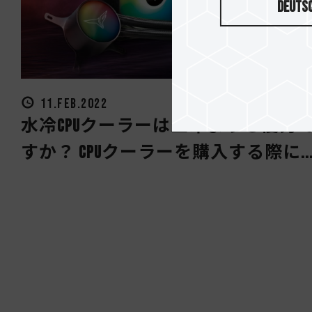
Deuts
11.FEB.2022
水冷CPUクーラーは空冷よりも優秀
すか？ CPUクーラーを購入する際に..