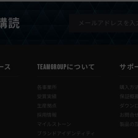
購読
ース
TEAMGROUPについて
サポ
各事業所
購入方
受賞実績
保証概
生産拠点
ダウン
採用情報
お問合
マイルストーン
製品の
ブランドアイデンティティ