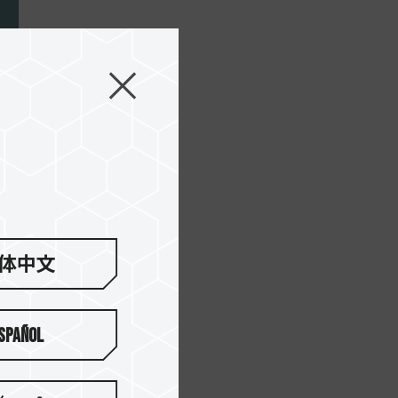
れ
体中文
spañol