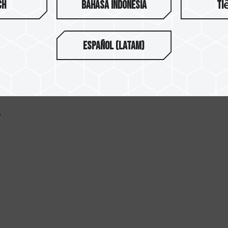
ch
Bahasa Indonesia
Ti
Español (Latam)
で
.