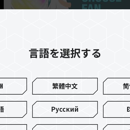
18.OCT.2023
言語を選択する
そ
PC ファンについて選び方はどうす
ばよいですか?
sh
繁體中文
简
語
Русский
E