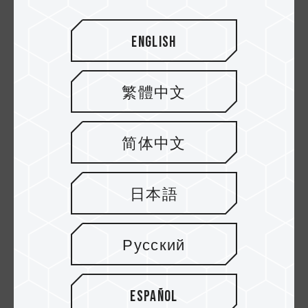
English
TEAMGROUP PD1000 SSD
繁體中文
SSD PD1000 hỗ trợ dung lượng tối đa lên tới 2 TB
và được xếp hạng IP68, mức bảo vệ đáng thèm
简体中文
muốn hiếm có trong thế giới sản phẩm điện tử.
Chứng nhận hàng đầu này đảm bảo ổ đĩa hầu như
không thể xuyên qua bụi và nước nhờ quá trình kiểm
日本語
tra nghiêm ngặt ở tất cả các cấp độ. Cho dù bạn
đang lưu trữ dữ liệu chơi trò chơi, dự án sáng tạo
hay tệp hàng ngày, PD1000 đều cung cấp bộ lưu trữ
Русский
di động, đáng tin cậy cho phép bạn tự tin mang dữ
liệu của mình đi bất cứ đâu.
Español