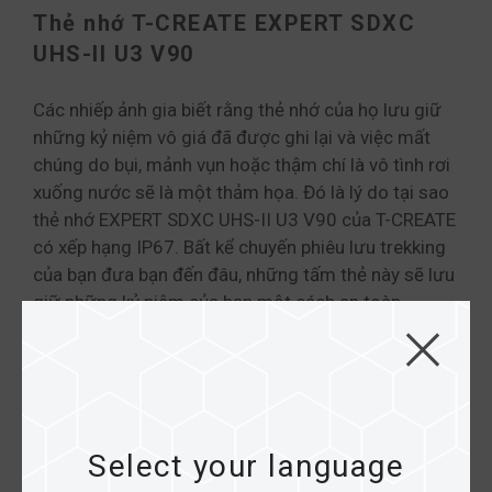
Thẻ nhớ T-CREATE EXPERT SDXC
UHS-II U3 V90
Các nhiếp ảnh gia biết rằng thẻ nhớ của họ lưu giữ
những kỷ niệm vô giá đã được ghi lại và việc mất
chúng do bụi, mảnh vụn hoặc thậm chí là vô tình rơi
xuống nước sẽ là một thảm họa. Đó là lý do tại sao
thẻ nhớ EXPERT SDXC UHS-II U3 V90 của T-CREATE
có xếp hạng IP67. Bất kể chuyến phiêu lưu trekking
của bạn đưa bạn đến đâu, những tấm thẻ này sẽ lưu
giữ những kỷ niệm của bạn một cách an toàn.
Select your language