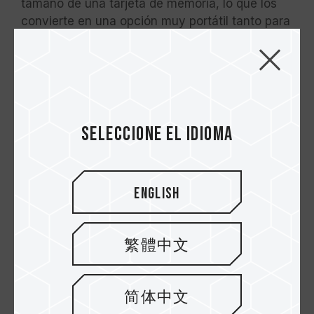
tamaño de una tarjeta de memoria, lo que los
convierte en una opción muy portátil tanto para
teléfonos Android como iOS.
Seleccione el idioma
English
Considere
la tarjeta de memoria TEAMGROUP
繁體中文
PRO+ MicroSDXC UHS-I U3 A2 V30
combinada
con
el lector de tarjetas de memoria
TEAMGROUP ULTRA CR I microSD
. Este lector,
简体中文
con su interfaz Type-C, le permite liberar todo