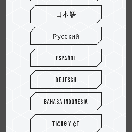
el rendimiento de lectura y escritura de su
tarjeta microSD. Esta configuración, combinada
日本語
con su comodidad portátil, transforma
eficazmente tu teléfono en una oficina móvil.
Русский
Elegir la Solución Adecuada
Entonces, ¿cómo decidir entre estas dos
Español
excelentes opciones? Depende de sus
necesidades primarias:
Deutsch
1. Si su principal preocupación es maximizar la
capacidad de almacenamiento, una SSD
Bahasa Indonesia
externa es la mejor opción.
Aunque existen algunas unidades SSD de
bolsillo,
la unidad SSD portátil TEAMGROUP
Tiếng Việt
PD20M
, con su exclusiva función MagSafe,
es especialmente perfecta para los usuarios