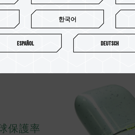
每個 C175 ECO 淨零碟可減
20 萬 3000 張 A4 紙
，落實
한국어
Español
Deutsch
球保護率