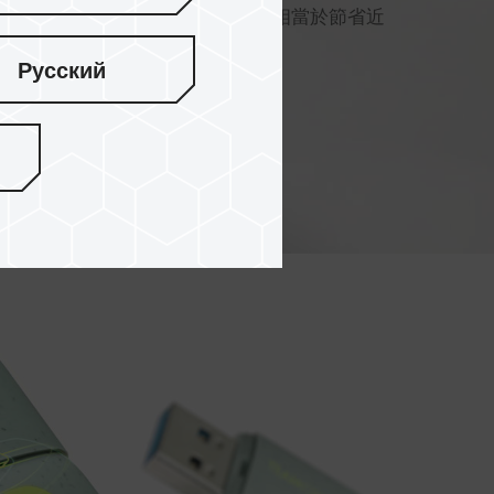
少 69%
碳排放量
，每 100,000 個相當於節省近
減碳綠生活，為淨零盡一分力。
Русский