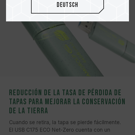
Deutsch
Reducción de la tasa de pérdida de
tapas para mejorar la conservación
de la Tierra
Cuando se retira, la tapa se pierde fácilmente.
El USB C175 ECO Net-Zero cuenta con un