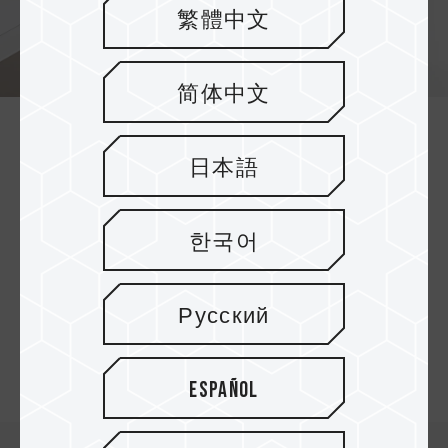
繁體中文
简体中文
Reducción efectiva de carbono para
日本語
la conservación de la Tierra
Cada USB C175 ECO Net-Zero contribuye con la
한국어
reducción de carbono en un
69%.
Cada
100.000 unidades de USB reducen las
emisiones de carbono equivalentes a un ahorro
Русский
de casi 203.000 hojas de papel
A4.
Se trata de
una aplicación de los objetivos de reducción de
carbono y cero emisiones netas.
Español