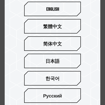
English
巧奪天工無縫設計
繁體中文
整體無縫設計有別於一般市售隨身碟產品，不刮手
也不易卡髒汙。穠纖合度的橢圓外型，巧奪天工的
简体中文
無縫設計，簡約俐落而不失典雅。
日本語
한국어
Русский