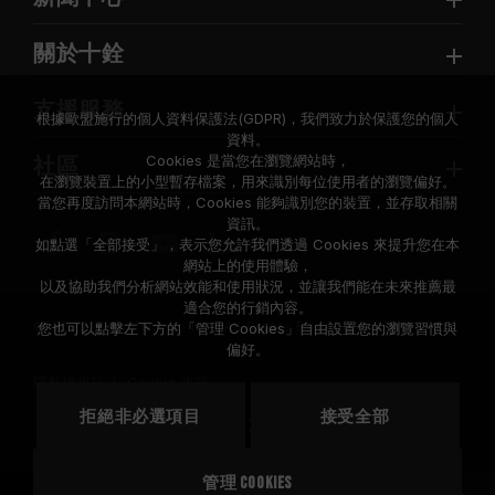
關於十銓
支援服務
根據歐盟施行的個人資料保護法(GDPR)，我們致力於保護您的個人
資料。
Cookies 是當您在瀏覽網站時，
社區
在瀏覽裝置上的小型暫存檔案，用來識別每位使用者的瀏覽偏好。
當您再度訪問本網站時，Cookies 能夠識別您的裝置，並存取相關
資訊。
如點選「全部接受」，表示您允許我們透過 Cookies 來提升您在本
網站上的使用體驗，
以及協助我們分析網站效能和使用狀況，並讓我們能在未來推薦最
適合您的行銷內容。
© 2026 Team Group Inc. All Rights Reserved.
您也可以點擊左下方的「管理 Cookies」自由設置您的瀏覽習慣與
偏好。
隱私權政策
Cookie 政策
拒絕非必選項目
接受全部
地區
美國
管理 Cookies