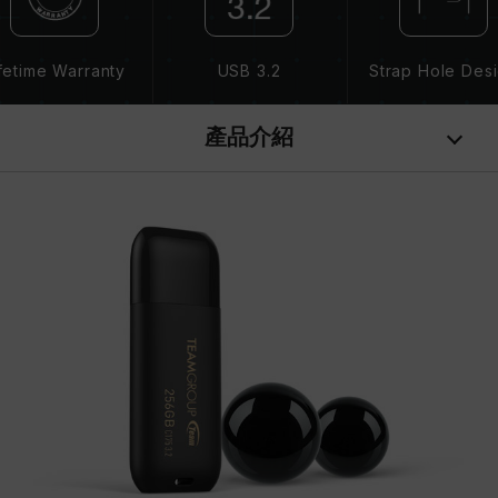
fetime Warranty
USB 3.2
Strap Hole Des
產品介紹