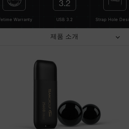
fetime Warranty
USB 3.2
Strap Hole Des
제품 소개