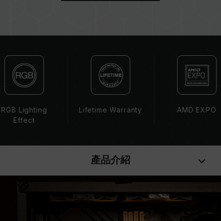
而成。若混合使用不同套裝的記憶體，將可能導致
系統不穩定或不開機。
CPU 記憶體控制器(IMC)的體質以及當前使用的
主機板 BIOS 版本皆可能會影響記憶體運作頻率。
記憶體的最終運行頻率取決於系統 BIOS 設定及主
機板、CPU 相容性。
若未啟用 XMP（Intel）或 EXPO（AMD），記
憶體將以 SPD 預設頻率（JEDEC 標準）運行，
如 DDR5-4800 (或更低)。此為正常行為，並非
RGB Lighting
Lifetime Warranty
AMD EXPO
產品瑕疵。
Effect
XMP 3.0 / EXPO 需由使用者手動啟用，部分主
機板可能無法達到標示頻率，最終運行頻率受限於
系統設定。
產品介紹
超頻行為（如啟用 XMP / EXPO 設定）屬於非
JEDEC 標準規範，可能影響系統穩定性。若因超
頻導致系統不穩定，請回復 BIOS 預設值。
記憶體模組的標示頻率為最高可達頻率，並非所有
系統都能達成。