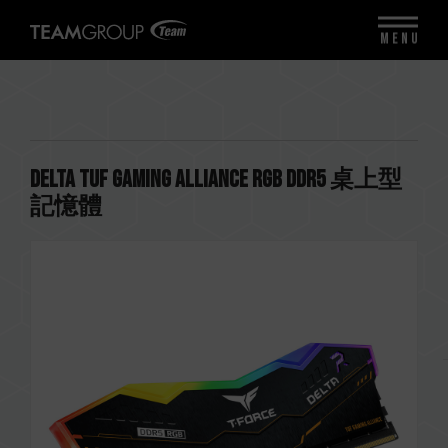
MENU
DELTA TUF Gaming Alliance RGB DDR5 桌上型
記憶體