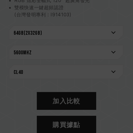
RGB 炫彩全幅式 120° 超廣角發光
雙模快速一鍵超頻認證
(台灣發明專利 : I914103)
強化電源管理晶片散熱設計
On-die ECC 除錯機制 系統穩定可靠
嚴選高品質 IC
終身保固
台灣新型專利 (證書號 : M640994)
創新線路結構設計 降低功耗與發熱
(台灣發明專利: I842298)
(美國發明專利: US12111715B2)
CAUTION
相容平台完整資訊，可至
"相容性查詢"
進一步了
加入比較
解。
選購記憶體產品前，請先參考主機板品牌的 QVL
相容性列表。
購買據點
請勿混合使用不同容量、頻率、品牌、型號的記憶
體。每一組套裝中的記憶體皆通過相容性測試配對