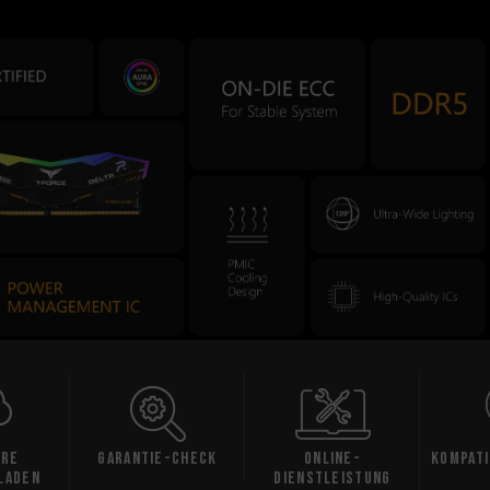
are
Garantie-Check
Online-
Kompati
laden
Dienstleistung