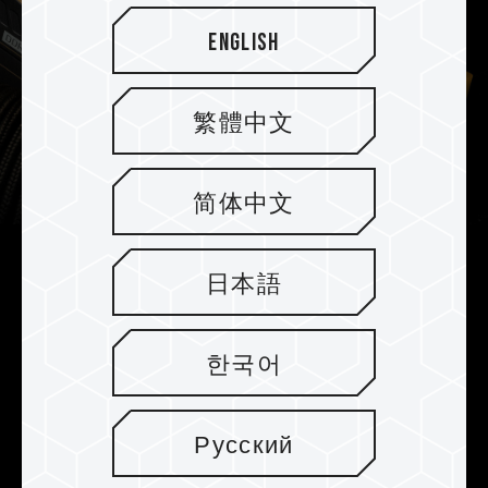
English
繁體中文
简体中文
Verbessertes PMIC-Kühlungsdesign
日本語
Der DELTA TUF Gaming RGB DDR5 ist mit
professionellem wärmeleitfähigem Silikon und
한국어
einem verstärkten PMIC-Kühlungsdesign für
einen effektiveren und stabileren PMIC-Betrieb
ausgestattet.
Русский