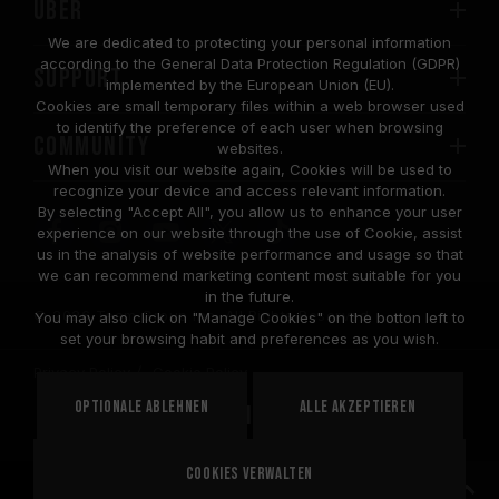
Über
We are dedicated to protecting your personal information
according to the General Data Protection Regulation (GDPR)
SUPPORT
implemented by the European Union (EU).
Cookies are small temporary files within a web browser used
to identify the preference of each user when browsing
COMMUNITY
websites.
When you visit our website again, Cookies will be used to
recognize your device and access relevant information.
By selecting "Accept All", you allow us to enhance your user
experience on our website through the use of Cookie, assist
us in the analysis of website performance and usage so that
we can recommend marketing content most suitable for you
in the future.
© 2026 Team Group Inc. All Rights Reserved.
You may also click on "Manage Cookies" on the botton left to
set your browsing habit and preferences as you wish.
Privacy Policy
Cookie Policy
United
Optionale ablehnen
Alle akzeptieren
STANDORT
States
Cookies verwalten