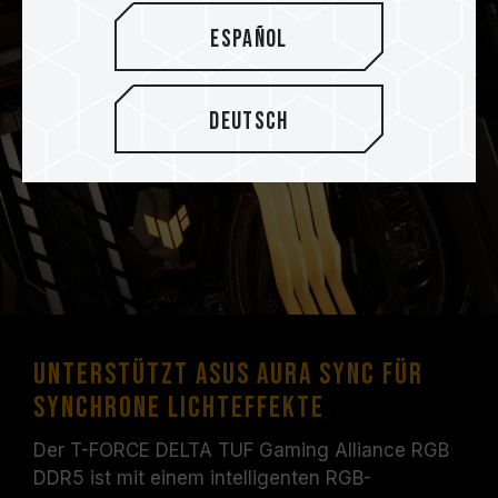
Español
Deutsch
Unterstützt ASUS Aura Sync für
synchrone Lichteffekte
Der T-FORCE DELTA TUF Gaming Alliance RGB
DDR5 ist mit einem intelligenten RGB-