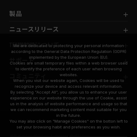
製品
ニュースリリース
TEAMGROUPについて
We are dedicated to protecting your personal information
according to the General Data Protection Regulation (GDPR)
implemented by the European Union (EU).
サポート
Cookies are small temporary files within a web browser used
to identify the preference of each user when browsing
websites.
コミュニティ
When you visit our website again, Cookies will be used to
recognize your device and access relevant information.
By selecting "Accept All", you allow us to enhance your user
experience on our website through the use of Cookie, assist
us in the analysis of website performance and usage so that
we can recommend marketing content most suitable for you
in the future.
© 2026 Team Group Inc. All Rights Reserved.
You may also click on "Manage Cookies" on the botton left to
set your browsing habit and preferences as you wish.
プライバシーポリシー
Cookie のポリシー