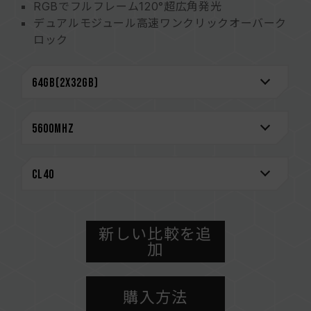
RGBでフルフレーム120°超広角発光
デュアルモジュール高速ワンクリックオーバーク
ロック
(台湾発明特許：I914103)
電源管理チップが放熱効率を高める
オンダイECC機能が内蔵され、システムの安定性
を強化
厳選された高品質のIC
永久保証
台湾の実用新案 (特許番号: M640994)
最新的な回路構造設計による低消費電力化で発熱
を抑えます
（台湾特許: I842298）
（米国発明特許: US12111715B2）
新しい比較を追
加
CAUTION
互換性のあるプラットフォームの詳細情報は、
購入方法
「
互換性チェック
」ページにてご確認ください。