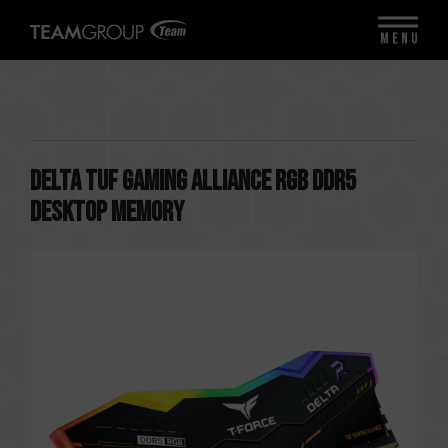
MENU
DELTA TUF Gaming Alliance RGB DDR5
DESKTOP MEMORY