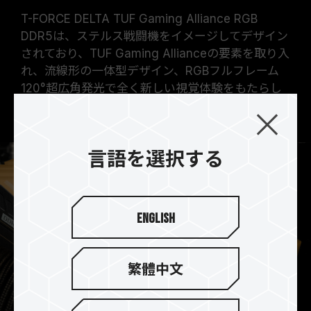
T-FORCE DELTA TUF Gaming Alliance RGB
DDR5は、ステルス戦闘機をイメージしてデザイン
されており、TUF Gaming Allianceの要素を取り入
れ、流線形の一体型デザイン、RGBフルフレーム
120°超広角発光で全く新しい視覚体験をもたらし
ます。
言語を選択する
English
繁體中文