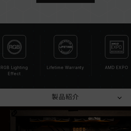
メモリを購入する前に、マザーボードメーカーの
QVL（互換性リスト）をご参照ください。
メモリの最大動作周波数は、システムのBIOS設
定、マザーボード、およびCPUの互換性によって
決まります。
容量、周波数、ブランド、モデルが異なるメモリ
ーを混在させないでください。各セットのメモリ
ーは互換性検証を通じてされます。異なるセット
のメモリーを混在させると、システムが不安定に
なったり、起動に失敗したりする可能性がありま
RGB Lighting
Lifetime Warranty
AMD EXPO
す。
Effect
CPUのメモリコントローラー（IMC）の性能
（Performance）と現在使用しているマザーボ
ードのBIOSバージョンは、メモリの動作周波数
製品紹介
に影響を与える可能性があります。
XMP 3.0（Intel）またはEXPO（AMD）を有効
にしない場合、メモリはSPDのデフォルト周波数
（JEDEC標準）で動作し、例えばDDR5-
4800（またはそれ以下）となります。これは正