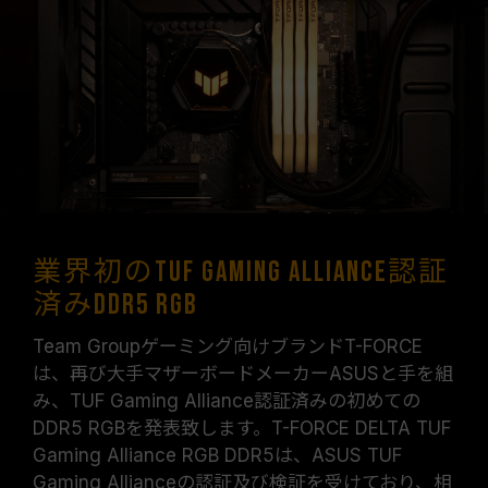
常な動作であり、製品の欠陥ではありません。
XMP 3.0 / EXPOは手動で有効にする必要があ
り、一部のマザーボードでは、指定された周波数
に達しない可能性があります。最大動作周波数
は、システム設定性によって決まります。
オーバークロック（XMP 3.0 / EXPOを有効化）
はJEDEC標準に準拠しておらず、システムの安
定性に影響を及ぼす可能性があります。オーバー
クロックによる不安定性が発生した場合は、
BIOSの設定をデフォルトに戻してください。
業界初のTUF Gaming Alliance認証
メモリモジュールに表示されている周波数は「最
済みDDR5 RGB
大対応周波数」であり、システムによって最大周
波数まで対応しない場合がございます。
Team Groupゲーミング向けブランドT-FORCE
ご使用のマザーボードおよびプロセッサが、対応
は、再び大手マザーボードメーカーASUSと手を組
するオーバークロック技術（XMP 3.0 / EXPO）
み、TUF Gaming Alliance認証済みの初めての
をサポートしているかをご確認ください。対応し
DDR5 RGBを発表致します。T-FORCE DELTA TUF
ていない場合、メモリは指定のオーバークロック
Gaming Alliance RGB DDR5は、ASUS TUF
周波数に達しない可能性があります。
Gaming Allianceの認証及び検証を受けており、相
TEAMGROUPのメモリモジュールは標準電圧範