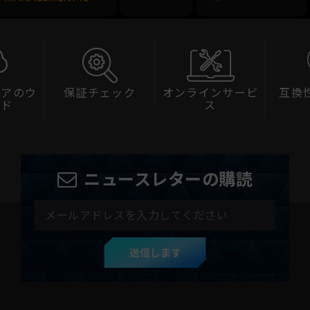
ェアのウ
保証チェック
オンラインサービ
互換
ード
ス
ニュースレターの購読
送信します