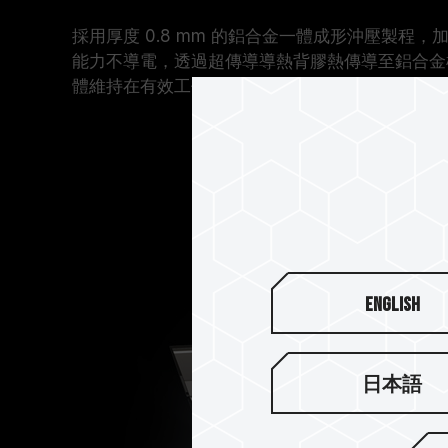
採用厚度 0.8 mm 的鋁合金一體成形沖壓製程
能力不導電，透過超傳導導熱背膠熱傳導至鋁合金
體維持在有效工作溫度內。
English
日本語