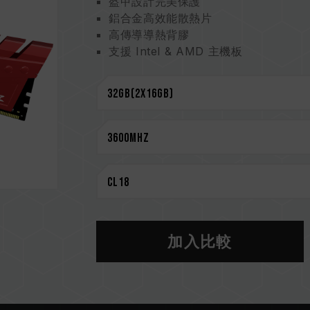
盔甲設計完美保護
鋁合金高效能散熱片
高傳導導熱背膠
支援 Intel & AMD 主機板
嚴選高品質 IC
支援 XMP 2.0
超低工作電壓節能省電
台灣新型專利 (證書號: M585419)
中國新型專利 (證書號: CN 210038691
CAUTION
相容平台完整資訊，可至
"相容性查詢"
選購記憶體產品前，請先參考主機板品牌
請勿混合使用不同容量、頻率、品牌、
加入比較
測試配對而成。若混合使用不同套裝的
CPU 記憶體控制器(IMC)的體質以及
作頻率。
記憶體的最終運行頻率取決於系統 BIO
若未啟用 XMP 2.0（Intel），記憶