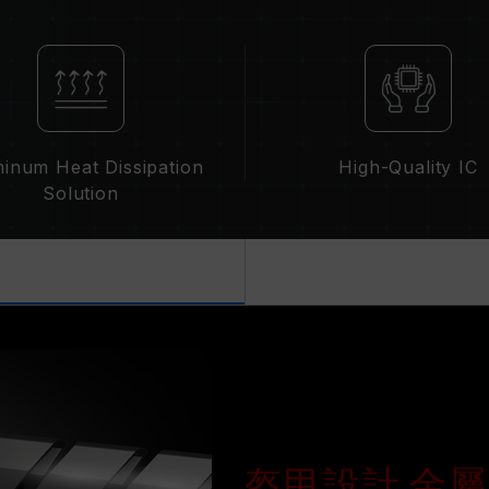
DDR4 2133 / 2400 (或更低)
XMP 2.0 需由使用者手動啟用，部
系統設定。
超頻行為（如啟用 XMP2.0 設定）屬
超頻導致系統不穩定，請回復 BIOS 
記憶體模組的標示頻率為最高可達頻率
inum Heat Dissipation
High-Quality IC
請確認您的主機板與處理器支援對應的超
Solution
示的超頻頻率。
十銓科技的記憶體模組皆在正常電壓情
繫處理器或主機板相關售後服務。
盔甲設計 金屬 L