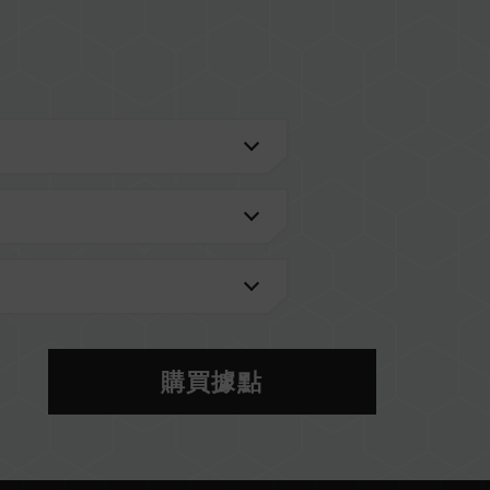
 U)
進一步了解。
的 QVL 相容性列表。
型號的記憶體。每一組套裝中的記憶體皆通過相容性
購買據點
記憶體，將可能導致系統不穩定或不開機。
當前使用的主機板 BIOS 版本皆可能會影響記憶體運
S 設定及主機板、CPU 相容性。
體將以 SPD 預設頻率（JEDEC 標準）運行，如