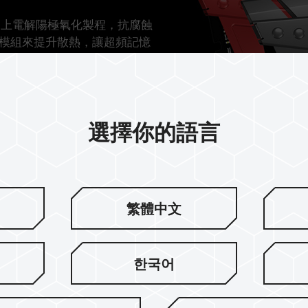
，加上電解陽極氧化製程，抗腐蝕
模組來提升散熱，讓超頻記憶
選擇你的語言
繁體中文
한국어
嚴選顆粒 穩