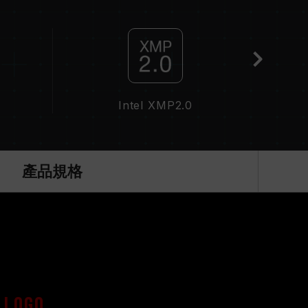
。這屬正常現象，並非產品瑕疵。
分主機板可能無法達到標示頻率，最終運行頻率受限於
於非 JEDEC 標準規範，可能影響系統穩定性。若因
預設值。
，並非所有系統都能達成。
Intel XMP2.0
頻技術（XMP2.0），否則記憶體可能無法達到標
況下進行驗證，若有處理器或主機板故障狀況，請聯
產品規格
OGO