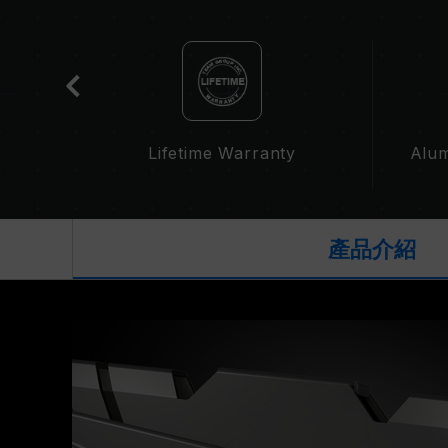
cation
Lifetime Warranty
Alum
產品介紹