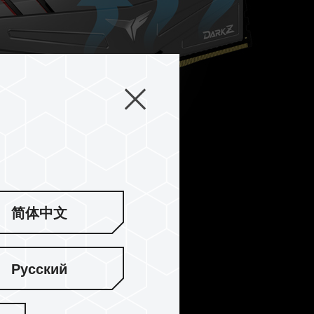
简体中文
Русский
定耐用