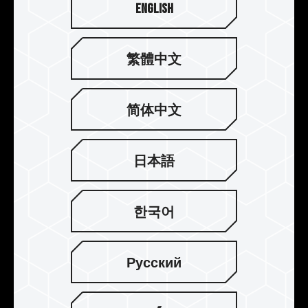
English
繁體中文
简体中文
强化结构 提升散热
采用厚度 0.8 mm 的铝合金一体成形冲压制程，加
日本語
上电解阳极氧化制程，抗腐蚀能力不导电，透过超
传导导热背胶热传导至铝合金模块来提升散热，让
超频内存维持在有效工作温度内。
한국어
Русский