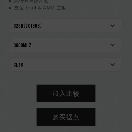
高传导导热背胶
支援 Intel & AMD 主板
严选高质量 IC
支援 XMP 2.0
超低工作电压节能省电
台湾新型专利 (证书号: M585419)
中国实用新型专利 (证书号: CN 210038691 U)
CAUTION
兼容平台完整信息，可至
"兼容性查询"
进一步了
解。
选购内存产品前，请先参考主板品牌的 QVL 兼容
性列表。
加入比较
请勿混合使用不同容量、频率、品牌、型号的内
存。每一组套装中的内存皆通过兼容性测试配对而
成。若混合使用不同套装的内存，将可能导致系统
购买据点
不稳定或不开机。
CPU 內存控制器(IMC)的体质以及当前使用的主
板 BIOS 版本皆可能会影响內存运作频率。