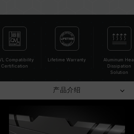
内存的最终运行频率取决于系统 BIOS 设定及主
板、CPU 兼容性。
若未启用 XMP 2.0（Intel），内存将以 SPD 默
认频率（JEDEC 标准）运行，如 DDR4-
2133/2400 (或更低)。此为正常行为，并非产品
瑕疵。
XMP 2.0 需由使用者手动启用，部分主板可能无
法达到标示频率，最终运行频率受限于系统设定。
L Compatibility
Lifetime Warranty
Aluminum Hea
超频行为（如启用 XMP 2.0 设定）属于非
Certification
Dissipation
JEDEC 标准规范，可能影响系统稳定性。若因超
Solution
频导致系统不稳定，请回复 BIOS 默认值。
内存模块的标示频率为最高可达频率，并非所有系
产品介绍
统都能达成。
请确认您的主板与处理器支持对应的超频技术
（XMP 2.0），否则内存可能无法达到标示的超频
频率。
十铨科技的内存模块皆在正常电压情况下进行验
证，若有处理器或主板故障状况，请联系处理器或