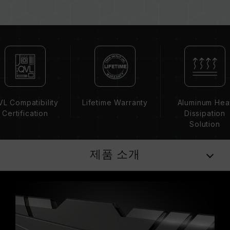
CPU 메모리 컨트롤러(IMC)의 품질과 현재 사용
되는 메인보드 BIOS 버전이 메모리 동작 클럭에
영향을 줄 수 있습니다.
메모리의 최종 작동 주파수는 시스템 BIOS 설정
과 메인보드, CPU의 호환성에 따라 달라집니다.
XMP 2.0(Intel) 가 활성화되지 않은 경우, 메모리
는 SPD(JEDEC 표준)에 따라 기본 주파수
DDR4-2133/2400 또는 그 이하로 실행됩니다.
L Compatibility
Lifetime Warranty
Aluminum Hea
이는 제품 결합이 아닌 정상적인 작동입니다.
Certification
Dissipation
XMP 2.0 는 사용자가 수동으로 활성화해야 하며,
Solution
일부 메인보드나 CPU는 표기된 주파수에 도달하
지 못할 수 있으며, 최종 작동 주파수는 시스템 설
제품 소개
정 및 하드웨어 사양에 의해 제한됩니다.
오버클럭(XMP 2.0 설정 활성화 등)은 JEDEC 표
준을 초과해, 시스템 안정성에 영향을 미칠 수 있
습니다. 오버클럭으로 인한 시스템 불안정이 생길
경우 BIOS 기본값으로 복원하시길 바랍니다.
메모리 모듈에 기재된 주파수는 달성 가능한 최대