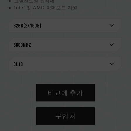
고열전도성 접착제
Intel 및 AMD 마더보드 지원
신뢰성을 위해 엄선한 고품질 IC
Intel XMP 2.0 지원
초저 작동 전압으로 에너지 절약
대만발명특허(인증번호: M585419)
중국 실용 특허(번호: CN 210038691U)
CAUTION
호환되는 플랫폼 관련 정보는
'호환성 검색'
을 통
해 확인하실 수 있습니다.
메모리 제품을 구매하기 전에, 반드시 메인보드
브랜드에서 제공하는 QVL(호환성 목록)을 참고하
비교에 추가
십시오.
용량, 주파수, 브랜드, 모델이 상이한 메모리를 혼
용하지 마십시오. 각 세트의 메모리는 호환성 테
구입처
스트를 통해 페어링 됐습니다. 다른 세트의 메모
리를 혼용하면 시스템이 불안정해지거나 부팅되
지 않을 수 있습니다.