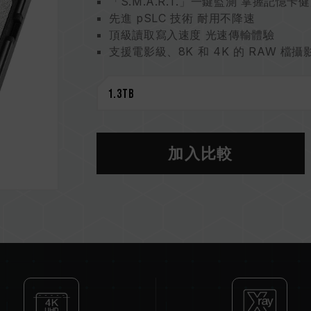
「S.M.A.R.T.」一鍵監測 掌握記憶卡
先進 pSLC 技術 耐用不降速
頂級讀取寫入速度 光速傳輸體驗
支援電影級、8K 和 4K 的 RAW 檔攝
1.3TB 優異大容量 高畫質創作不中斷
XQD 高相容性 創作裝置自由搭配
5 年保固與資料救援 資料全方位守護
記憶卡監測專利
台灣發明專利（證書號：I863574）
台灣新型專利（證書號 : M651167）
加入比較