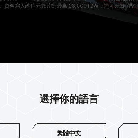
， 資料寫入總位元數達到最高 28,000TBW，無可比擬的堅
選擇你的語言
繁體中文