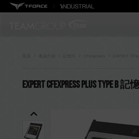
首頁
產品介紹
記憶卡
CFexpress
EXPERT CFe
EXPERT CFexpress Plus Type B 