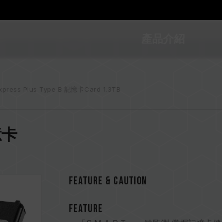
產品介紹
xpress Plus Type B 記憶卡Card 1.3TB
記憶卡
FEATURE & CAUTION
FEATURE