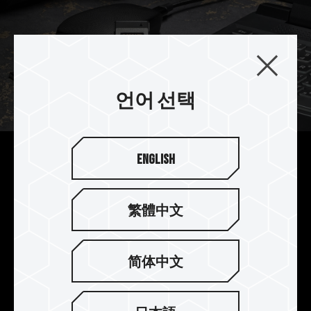
언어 선택
English
뛰어난 읽기/쓰기 속도로 빠른
전송 경험
繁體中文
T-CREATE EXPERT CFexpress Plus Type B 메모
리카드는 CFexpress와 호환되며, PCIe 3.0 x 2 인
터페이스를 통해 전송되며, 최대 1,800 MB/s와
简体中文
1,700 MB/s의 읽기 및 쓰기 속도로, 창작 파일을 기
다릴 필요 없이 즉시 전송이 이루어집니다.