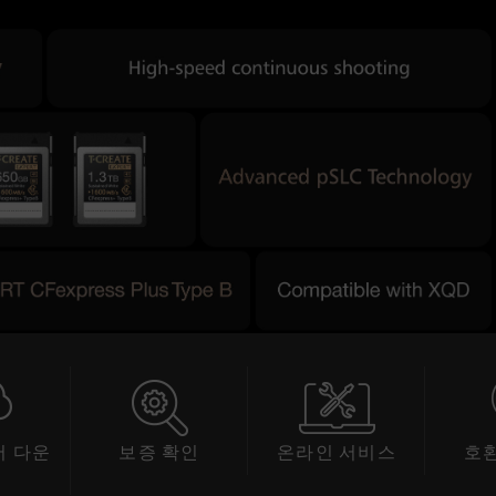
 다운
보증 확인
온라인 서비스
호
드