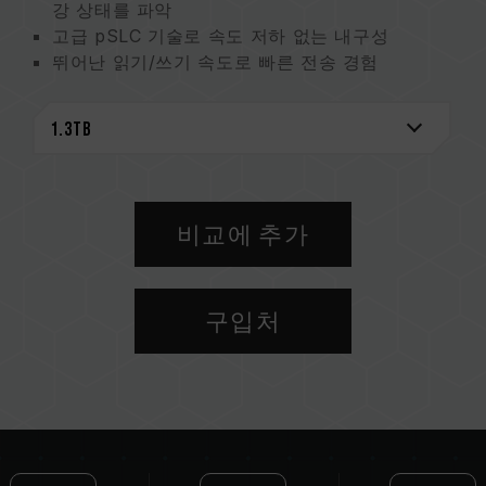
강 상태를 파악
고급 pSLC 기술로 속도 저하 없는 내구성
뛰어난 읽기/쓰기 속도로 빠른 전송 경험
시네마틱, 8K 및 4K의 RAW 촬영 지원
끊김 없는 HD 제작을 위한 1.3TB 대용량
높은 XQD 호환성으로 자유로운 매치
5년 보증과 데이터 복구로 전면적으로 소중한 데
이터 보호
메모리카드 모니터링 특허
비교에 추가
대만 발명특허 (인증번호: I863574)
대만 신규특허(인증번호: M651167)
구입처