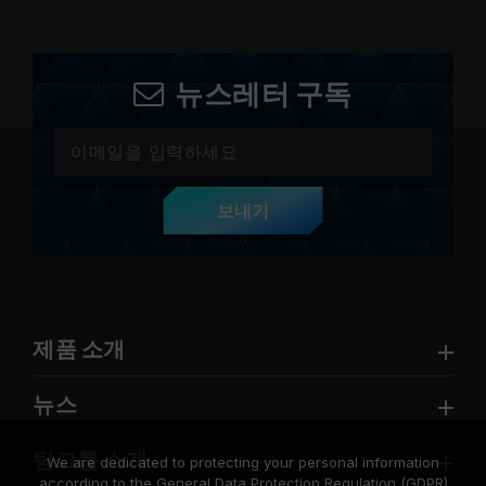
뉴스레터 구독
보내기
제품 소개
뉴스
팀그룹 소개
We are dedicated to protecting your personal information
according to the General Data Protection Regulation (GDPR)