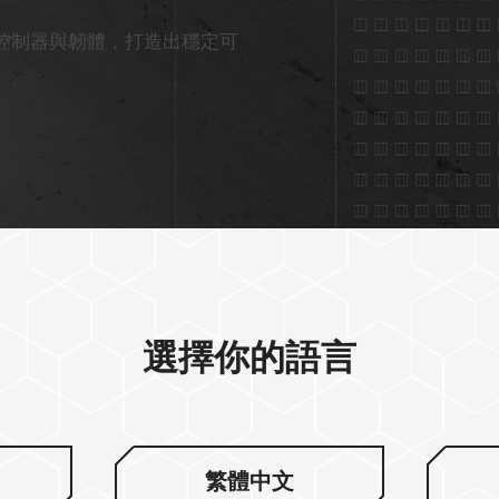
性的控制器與韌體，打造出穩定可
選擇你的語言
超薄石墨烯專
繁體中文