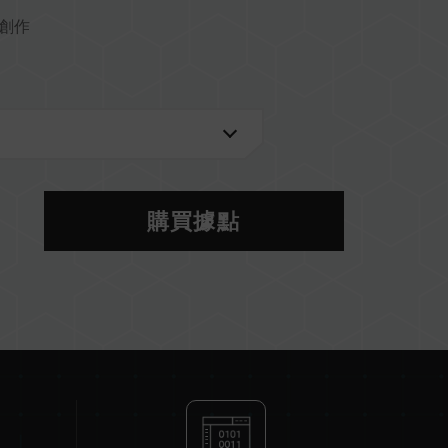
創作
2)
 U)
購買據點