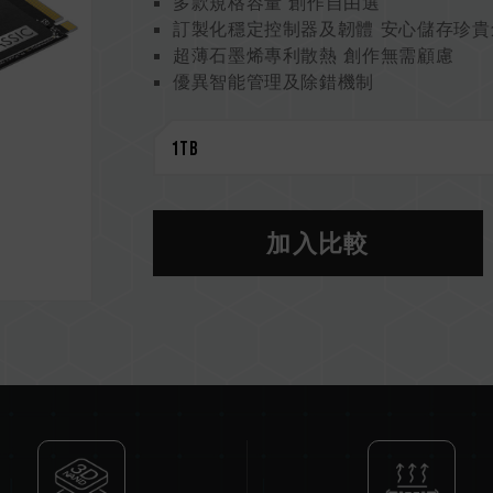
多款規格容量 創作自由選
訂製化穩定控制器及韌體 安心儲存珍貴
超薄石墨烯專利散熱 創作無需顧慮
優異智能管理及除錯機制
掌握 SSD 健康狀況 創作更安心
環境永續 呵護地球
專利石墨烯散熱片
美國發明專利 (證書號 : US11051392B
台灣發明專利 (證書號 : I703921)
中國新型專利 (證書號 : CN 211019739
加入比較
S.M.A.R.T. 專利軟體
台灣發明專利 (證書號：I751753)