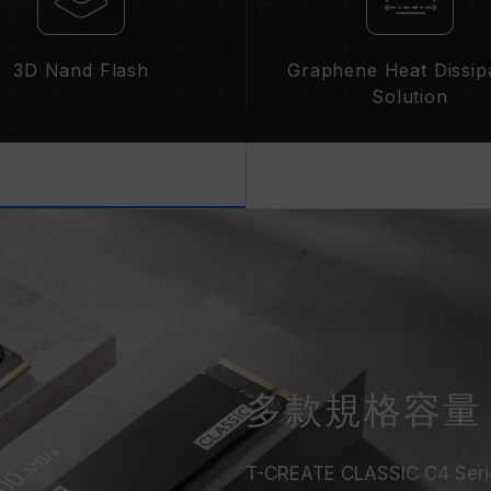
3D Nand Flash
Graphene Heat Dissip
Solution
多款規格容量
T-CREATE CLASSIC C4 Se