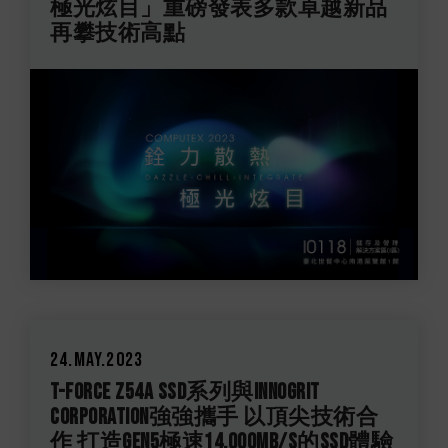
極光炫目」重磅發表多款卓越新品
再攀技術高點
24.May.2023
T-FORCE Z54A SSD系列與InnoGrit
Corporation強強攜手 以頂尖技術合
作 打造GEN5極速14,000MB/s的SSD體驗