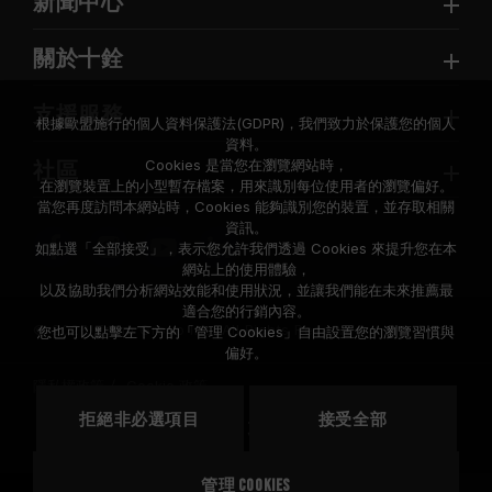
新聞中心
關於十銓
支援服務
根據歐盟施行的個人資料保護法(GDPR)，我們致力於保護您的個人
資料。
Cookies 是當您在瀏覽網站時，
社區
在瀏覽裝置上的小型暫存檔案，用來識別每位使用者的瀏覽偏好。
當您再度訪問本網站時，Cookies 能夠識別您的裝置，並存取相關
資訊。
如點選「全部接受」，表示您允許我們透過 Cookies 來提升您在本
網站上的使用體驗，
以及協助我們分析網站效能和使用狀況，並讓我們能在未來推薦最
適合您的行銷內容。
© 2026 Team Group Inc. All Rights Reserved.
您也可以點擊左下方的「管理 Cookies」自由設置您的瀏覽習慣與
偏好。
隱私權政策
Cookie 政策
拒絕非必選項目
接受全部
地區
美國
管理 Cookies