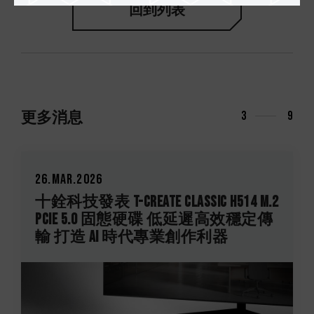
回到列表
更多消息
3
9
26.Mar.2026
十銓科技發表 T-CREATE CLASSIC H514 M.2
PCIe 5.0 固態硬碟 低延遲高效穩定傳
輸 打造 AI 時代專業創作利器