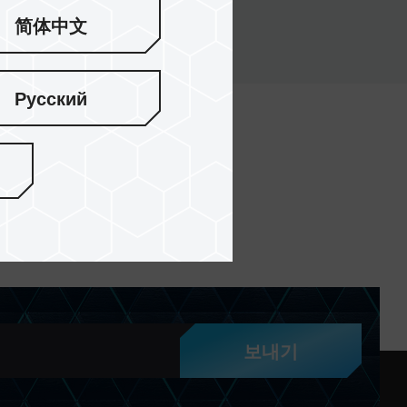
简体中文
Русский
보내기