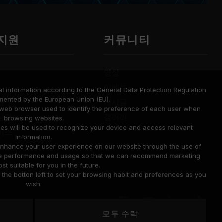
 지원
커뮤니티
영상
드
이벤트
l information according to the General Data Protection Regulation
mented by the European Union (EU).
명
게시글
a web browser used to identify the preference of each user when
상담
갤러리
browsing websites.
ies will be used to recognize your device and access relevant
비스
information.
조회
o enhance your user experience on our website through the use of
site performance and usage so that we can recommend marketing
st suitable for you in the future.
he botton left to set your browsing habit and preferences as you
wish.
모두 수락