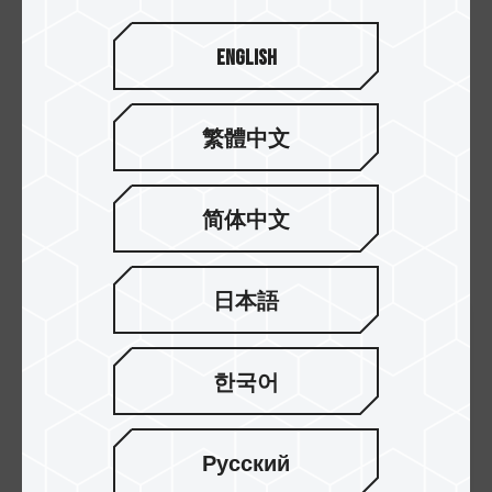
高效能的穩定運算環境。另外，產品散熱片
English
一體式孔洞散熱設計不僅有效解決散熱，能
讓專業工作及運算快速完成，降低能源的損
繁體中文
耗，減少對環境的影響。產品在製造過程
中，完全符合歐盟RoHS要求，與創作者協力
简体中文
愛護地球，銓力善盡永續責任。
日本語
한국어
Русский