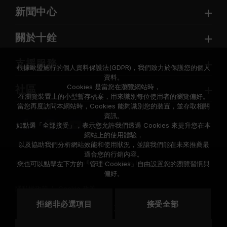
新聞中心
關於十銓
支援服務
根據歐盟施行的個人資料保護法(GDPR)，我們致力於保護您的個人
資料。
Cookies 是當您在瀏覽網站時，
社區
在瀏覽裝置上的小型暫存檔案，用來識別每位使用者的瀏覽偏好。
當您再度訪問本網站時，Cookies 能夠識別您的裝置，並存取相關
資訊。
如點選「全部接受」，表示您允許我們透過 Cookies 來提升您在本
網站上的使用體驗，
以及協助我們分析網站效能和使用狀況，並讓我們能在未來推薦最
適合您的行銷內容。
© 2026 Team Group Inc. All Rights Reserved.
您也可以點擊左下方的「管理 Cookies」自由設置您的瀏覽習慣與
偏好。
隱私權政策
Cookie 政策
拒絕非必選項目
接受全部
地區
美國