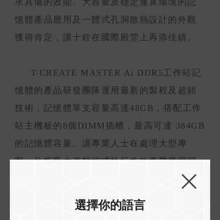
求具備的效能、大容量及穩定運算環境的記
憶體產品應用及一體式孔洞散熱設計的外觀
獲得肯定，讓十銓在國際殿堂上再添佳績。
T-CREATE MASTER Ai DDR5工作站記
憶體的產品研發團隊運用最新的製程及超頻
技術，記憶體單支容量高達48GB，搭配工作
站主機板的8個DIMM插槽，最高可達 384GB
的記憶體容量。讓專業人士在處理大型專
案、分析龐大資料組或執行多款專業應用程
式時，都能快速及穩定完成各類工作。而專
【1】
利IC分級驗證技術
，確保本產品的超頻
選擇你的語言
穩定性和耐用度，提供專業AI工作站高負載/