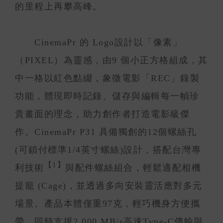
的里程上再攀高峰。
CinemaPr 的 Logo設計以「像素」
（PIXEL）為靈感，由9 個小正方格組成，其
中一格以紅色點綴，象徵電影「REC」錄製
功能，體現即時記錄、儲存與編輯每一幀珍
貴畫面的理念，助力創作者打造電影級傑
作。CinemaPr P31 具備獨創的12個螺絲孔
(可鎖付標準1/4英寸螺絲)設計，搭配台灣專
【1】
利技術
與配件螺絲組合，輕鬆適配相機
提籠 (Cage)，並透過多向安裝靈活應對多元
場景。產品本體僅重97克，輕巧機身方便攜
帶，同時支援2,000 MB/s高速Type-C傳輸與