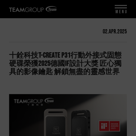
MENU
02.Apr.2025
十銓科技T-CREATE P31行動外接式固態
硬碟榮獲2025德國iF設計大獎 匠心獨
具的影像鑰匙 解鎖無盡的靈感世界