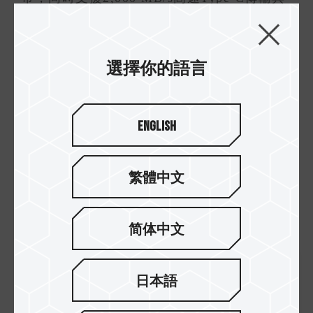
4TB大容量，完美滿足專業攝影與影音的高規
格需求。外殼採用鋁合金材質結合五軸高精
選擇你的語言
度 CNC 切削成形工藝技術，融入石墨烯散熱
【2】
技術
，兼具IP67 防護耐用與高效散熱，
展現優雅而沉穩的質感。此外，低碳包裝以
English
超過95% 的紙材製成，落實十銓對永續環保
的堅持。放眼未來，十銓科技將繼續深耕創
繁體中文
新技術，持續在國際設計領域發揮影響力。
简体中文
日本語