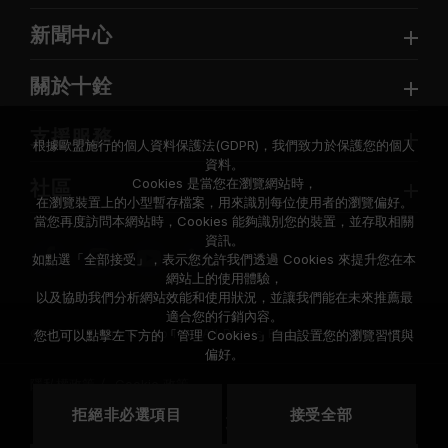
新聞中心
關於十銓
支援服務
根據歐盟施行的個人資料保護法(GDPR)，我們致力於保護您的個人
資料。
Cookies 是當您在瀏覽網站時，
社區
在瀏覽裝置上的小型暫存檔案，用來識別每位使用者的瀏覽偏好。
當您再度訪問本網站時，Cookies 能夠識別您的裝置，並存取相關
資訊。
如點選「全部接受」，表示您允許我們透過 Cookies 來提升您在本
網站上的使用體驗，
以及協助我們分析網站效能和使用狀況，並讓我們能在未來推薦最
適合您的行銷內容。
© 2026 Team Group Inc. All Rights Reserved.
您也可以點擊左下方的「管理 Cookies」自由設置您的瀏覽習慣與
偏好。
隱私權政策
Cookie 政策
拒絕非必選項目
接受全部
地區
美國