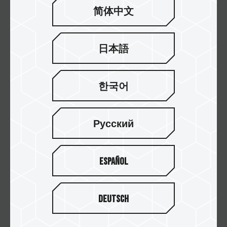
简体中文
項
項目
投入成效
次
名稱
日本語
N-
Repor
ter 網
한국어
路分
透過網路分析系統取得並封鎖約
1
析管
4 萬筆國內外攻擊 IP。
理系
Русский
統分
析
Español
垃圾
2025 年垃圾信防護系統防禦狀
郵件
況：
2
防護
1. 垃圾信：59,457 封
Deutsch
系統
2. 病毒信：4,538 封
防護