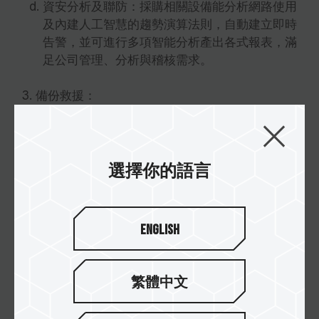
資安分析及聯防：採購相關設備能分析網路使用
及內建人工智慧的趨勢演算法則，自動建立即時
告警，並可進行多項智能分析產出各式報表，滿
足公司管理、分析與稽核需求。
3. 備份救援：
系統服務主機使用備援方式建置，如遇主機效能
不足或主機異常，會自動轉換至其它正常主機，
降低服務中斷風險。
選擇你的語言
異地資料備份：每日透過網路備份系統資料至遠
端主機備存，確保遇資料遺失問題能回復。
機房設備：如 UPS 不斷電主機、空調設備、網
English
路設備定期檢驗維護，確保無預警災害影響減至
最低。
繁體中文
資訊安全管理資源投入成效