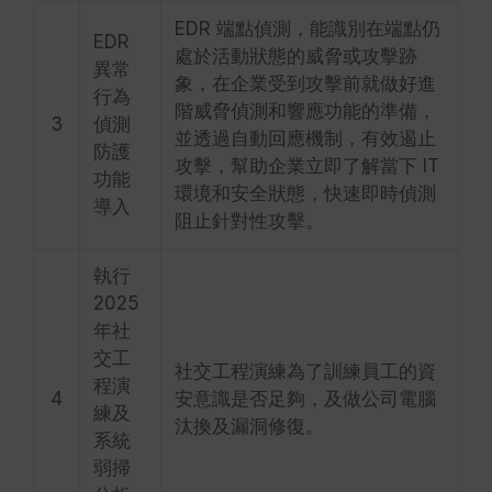
EDR 端點偵測，能識別在端點仍
EDR
處於活動狀態的威脅或攻擊跡
異常
象，在企業受到攻擊前就做好進
行為
階威脅偵測和響應功能的準備，
3
偵測
並透過自動回應機制，有效遏止
防護
攻擊，幫助企業立即了解當下 IT
功能
環境和安全狀態，快速即時偵測
導入
阻止針對性攻擊。
執行
2025
年社
交工
社交工程演練為了訓練員工的資
程演
4
安意識是否足夠，及做公司電腦
練及
汰換及漏洞修復。
系統
弱掃