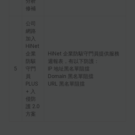
分析
修補
公司
網路
加入
HiNet
企業
HiNet 企業防駭守門員提供服務
防駭
週報表，有以下防護：
5
守門
IP 地址黑名單阻擋
員
Domain 黑名單阻擋
PLUS
URL 黑名單阻擋
+ 入
侵防
護 2.0
方案