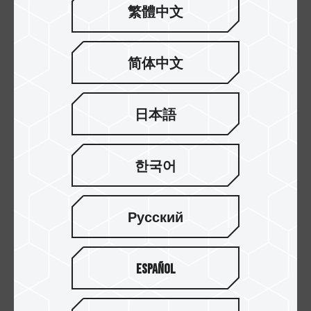
繁體中文
📌 舞弊行為舉報方式與管道
➀
下載「舞弊行為檢舉申請表」填寫並檢附資料
简体中文
➁
寄至 新北市中和區建一路 166 號 3F
「十銓科技股份有限公司檢舉信箱」收
或 寄至電子信箱：
日本語
suggestions@teamgroup.com.tw
한국어
DOWNLOAD
Русский
Español
訂閱電子報