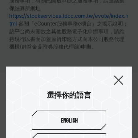
股務事項，有關已開放申辦之股務事項，請連結集
保結算所網址
https://stockservices.tdcc.com.tw/evote/index.h
tml
參閱「eCounter股務事務e櫃台」之揭示說明；
該平台尚未開放之其他股務電子化申辦事項，請維
持現行以書面加蓋原留印鑑方式向本公司股務代理
機構(群益金鼎證券股務代理部)申辦。
投資人關係處理窗口
選擇你的語言
電話
(02)8226-5000 #599
English
信箱
IR@teamgroup.com.tw