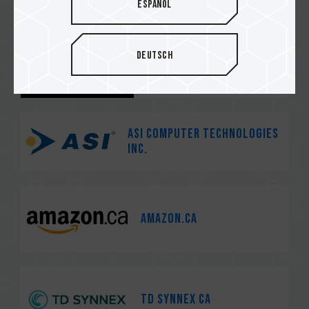
Español
Deutsch
GRUPO DECME
ASI Computer Technologies
Inc.
Amazon.ca
TD Synnex CA