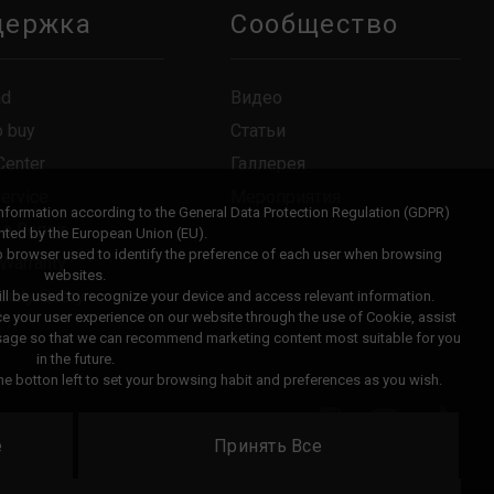
держка
Сообщество
ad
Видео
o buy
Статьи
Center
Галлерея
Service
Мероприятия
information according to the General Data Protection Regulation (GDPR)
 a Repair
ted by the European Union (EU).
eb browser used to identify the preference of each user when browsing
 Warranty
websites.
ility Query
ll be used to recognize your device and access relevant information.
ce your user experience on our website through the use of Cookie, assist
usage so that we can recommend marketing content most suitable for you
in the future.
e botton left to set your browsing habit and preferences as you wish.
е
Принять Все