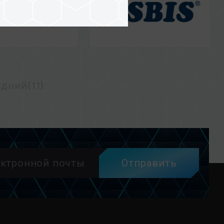
дний(11)
Отправить