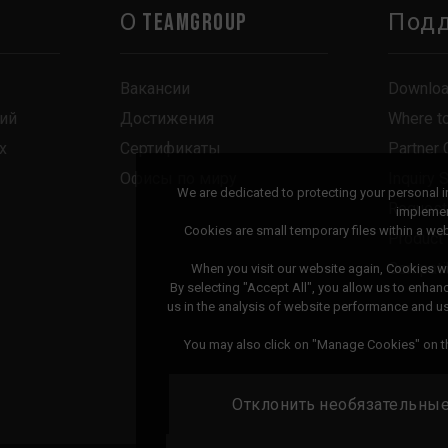
О TEAMGROUP
Под
Вакансии
Downlo
ий
Достижения
Where t
х
Сертификаты
Partner 
Офисы по миру
Inquiry 
We are dedicated to protecting your personal 
Request
implemen
Cookies are small temporary files within a w
Product
Compatib
When you visit our website again, Cookies wi
By selecting "Accept All", you allow us to enhan
us in the analysis of website performance and 
You may also click on "Manage Cookies" on th
Отклонить необязательны