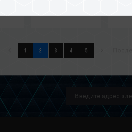
1
2
3
4
5
После